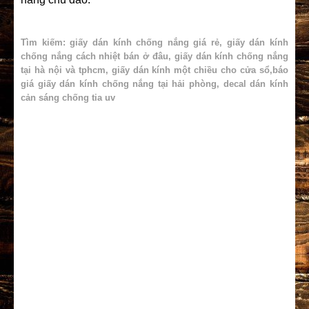
Tìm kiếm: giấy dán kính chống nắng giá rẻ, giấy dán kính
chống nắng cách nhiệt bán ở đâu, giấy dán kính chống nắng
tại hà nội và tphcm, giấy dán kính một chiều cho cửa sổ,báo
giá giấy dán kính chống nắng tại hải phòng, decal dán kính
cản sáng chống tia uv