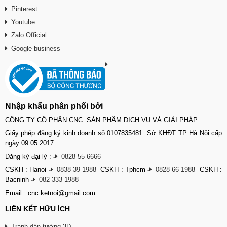
Pinterest
Youtube
Zalo Official
Google business
Nhập khẩu phân phối bởi
CÔNG TY CỔ PHẦN CNC SẢN PHẨM DỊCH VỤ VÀ GIẢI PHÁP
Giấy phép đăng ký kinh doanh số 0107835481. Sở KHĐT TP Hà Nội cấp
ngày 09.05.2017
Đăng ký đại lý :
-
0828 55 6666
CSKH : Hanoi
-
0838 39 1988
CSKH : Tphcm
-
0828 66 1988
CSKH :
Bacninh
-
082 333 1988
Email : cnc.ketnoi@gmail.com
LIÊN KẾT HỮU ÍCH
Tranh dán tường 3D