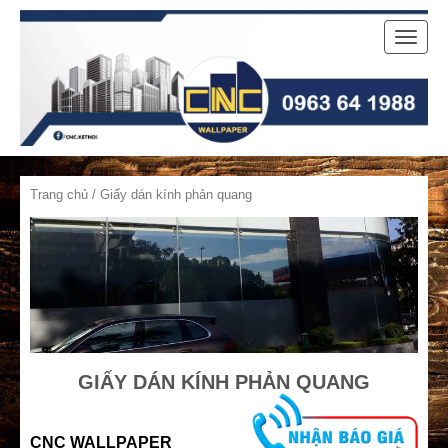
Toggle
naviga
Trang chủ
/ Giấy dán kính phản quang
GIẤY DÁN KÍNH PHẢN QUANG
CNC WALLPAPER