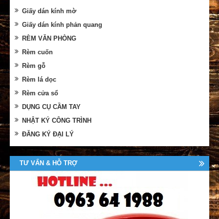
Giấy dán kính mờ
Giấy dán kính phản quang
RÈM VĂN PHÒNG
Rèm cuốn
Rèm gỗ
Rèm lá dọc
Rèm cửa sổ
DỤNG CỤ CẦM TAY
NHẬT KÝ CÔNG TRÌNH
ĐĂNG KÝ ĐẠI LÝ
TƯ VẤN & HỖ TRỢ