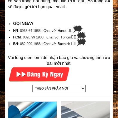
có sẵn trong nội dung, một file PDF dài 158 trang A4
sẽ được gửi tới bạn qua email.
GỌI NGAY
🗯
👉🏽
HN
:
0963 64 1988
| Chat
với Hanoi
🗯
👉🏽
HCM
:
0828 99 1988
| Chat với Tphcm
🗯
👉🏽
BN
:
082 999 1988
| Chat với Bacninh
Vui lòng điền form để nhận báo giá và chương trình ưu
đãi mới nhất.