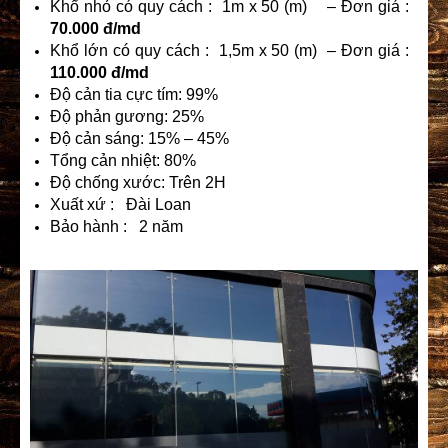
Khổ nhỏ có quy cách : 1m x 50 (m) – Đơn giá :
70.000 đ/md
Khổ lớn có quy cách : 1,5m x 50 (m) – Đơn giá :
110.000 đ/md
Độ cản tia cực tím: 99%
Độ phản gương: 25%
Độ cản sáng: 15% – 45%
Tổng cản nhiệt: 80%
Độ chống xước: Trên 2H
Xuất xứ : Đài Loan
Bảo hành : 2 năm