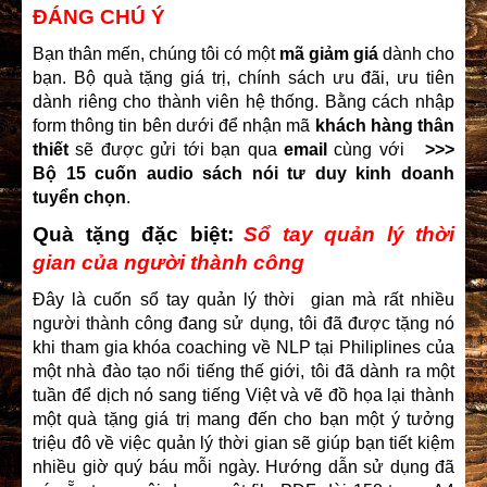
ĐÁNG CHÚ Ý
Bạn thân mến, chúng tôi có một
mã giảm giá
dành cho
bạn. Bộ quà tặng giá trị, chính sách ưu đãi, ưu tiên
dành riêng cho thành viên hệ thống. Bằng cách nhập
form thông tin bên dưới để nhận mã
khách hàng thân
thiết
sẽ được gửi tới bạn qua
email
cùng với
>>>
Bộ 15 cuốn audio sách nói tư duy kinh doanh
tuyển chọn
.
Quà tặng đặc biệt:
Sổ tay quản lý thời
gian của người thành công
Đây là cuốn sổ tay quản lý thời gian mà rất nhiều
người thành công đang sử dụng, tôi đã được tặng nó
khi tham gia khóa coaching về NLP tại Philiplines của
một nhà đào tạo nổi tiếng thế giới, tôi đã dành ra một
tuần để dịch nó sang tiếng Việt và vẽ đồ họa lại thành
một quà tặng giá trị mang đến cho bạn một ý tưởng
triệu đô về việc quản lý thời gian sẽ giúp bạn tiết kiệm
nhiều giờ quý báu mỗi ngày. Hướng dẫn sử dụng đã