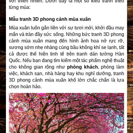
với thiên nhiên. Dưới đây là một số kiểu tranh theo
từng mùa:
Mẫu tranh 3D phong cảnh mùa xuân
Mùa xuân luôn gắn liền với sự tươi mới, khởi đầu may
mắn và tràn đầy sức sống. Những bức tranh 3D phong
cảnh mùa xuân mang đến hình ảnh hoa nở rực rỡ,
sương sớm nhẹ nhàng cùng bầu không khí se lạnh, tất
cả được thể hiện tinh tế trên tranh dán tường Hàn
Quốc. Nếu bạn đang tìm kiếm một tác phẩm nghệ thuật
cho không gian rộng như
phòng khách
, phòng làm
việc, khách sạn, nhà hàng hay khu nghỉ dưỡng, tranh
3D phong cảnh mùa xuân khổ lớn chắc chắn là lựa
chọn hoàn hảo.