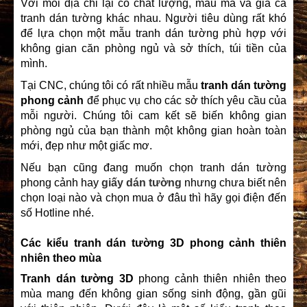
Với mỗi địa chỉ lại có chất lượng, mẫu mã và giá cả
tranh dán tường khác nhau. Người tiêu dùng rất khó
để lựa chọn một mẫu tranh dán tường phù hợp với
không gian căn phòng ngủ và sở thích, túi tiền của
mình.
Tại CNC, chúng tôi có rất nhiều mẫu
tranh dán tường
phong cảnh
để phục vụ cho các sở thích yêu cầu của
mỗi người. Chúng tôi cam kết sẽ biến không gian
phòng ngủ của bạn thành một không gian hoàn toàn
mới, đẹp như một giấc mơ.
Nếu bạn cũng đang muốn chọn
tranh dán tường
phong cảnh hay
giấy dán tường
nhưng chưa biết nên
chọn loại nào và chọn mua ở đâu thì hãy gọi điện đến
số Hotline nhé.
Các kiểu tranh dán tường 3D phong cảnh thiên
nhiên theo mùa
Tranh dán tường 3D
phong cảnh thiên nhiên theo
mùa mang đến không gian sống sinh động, gần gũi