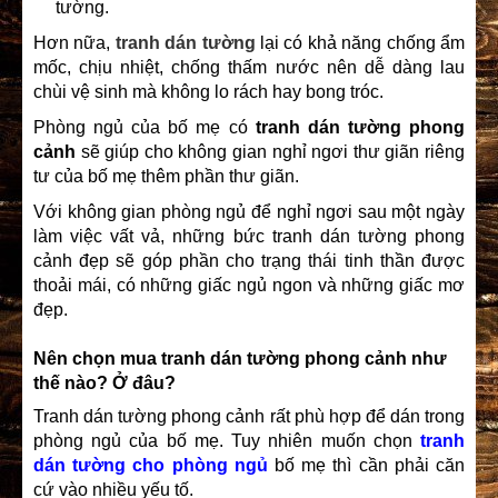
tường.
Hơn nữa,
tranh dán tường
lại có khả năng chống ẩm
mốc, chịu nhiệt, chống thấm nước nên dễ dàng lau
chùi vệ sinh mà không lo rách hay bong tróc.
Phòng ngủ của bố mẹ có
tranh dán tường phong
cảnh
sẽ giúp cho không gian nghỉ ngơi thư giãn riêng
tư của bố mẹ thêm phần thư giãn.
Với không gian phòng ngủ để nghỉ ngơi sau một ngày
làm việc vất vả, những bức tranh dán tường phong
cảnh đẹp sẽ góp phần cho trạng thái tinh thần được
thoải mái, có những giấc ngủ ngon và những giấc mơ
đẹp.
Nên chọn mua tranh dán tường phong cảnh như
thế nào? Ở đâu?
Tranh dán tường phong cảnh
rất phù hợp để dán trong
phòng ngủ của bố mẹ. Tuy nhiên muốn chọn
tranh
dán tường
cho phòng ngủ
bố mẹ thì cần phải căn
cứ vào nhiều yếu tố.