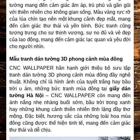
tường mang đến cảm giác ấm áp, trù phú và gần gũi
với thiên nhiên cho không gian sống. Màu vàng rực rỡ
của lúa chín tạo nên một khung cảnh đẹp mắt, mang
đến cảm giác thư thái và yên bình. Bức tranh cũng
tượng trưng cho sự thịnh vượng, sự no đủ và vẻ đẹp
của lao động, mang đến cảm giác lạc quan và yêu đời
cho người nhìn.
Mẫu tranh dán tường 3D phong cảnh mùa đông
CNC WALLPAPER hân hạnh giới thiệu bộ sưu tập
tranh dán tường 3D phong cảnh mùa đông đầy nghệ
thuật. Không chỉ là hình ảnh của tuyết trắng hay bầu
trời u ám, những bức tranh mùa đông tại
giấy dán
tường Hà Nội
– CNC WALLPAPER còn mang đến
ánh nắng nhẹ nhàng buổi sớm, bầu trời trong xanh
hay những khung cảnh thiên nhiên tĩnh lặng đầy thơ
mộng. Đặc biệt, hương sắc của những loài hoa mùa
đông cũng được thể hiện tinh tế, mang đến cảm giác
thư thái và dễ chịu.