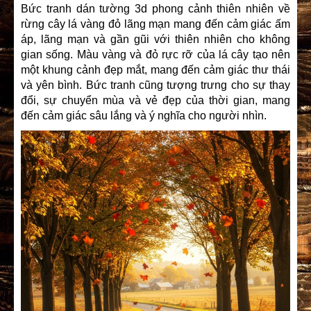
Bức tranh dán tường 3d phong cảnh thiên nhiên về
rừng cây lá vàng đỏ lãng mạn mang đến cảm giác ấm
áp, lãng mạn và gần gũi với thiên nhiên cho không
gian sống. Màu vàng và đỏ rực rỡ của lá cây tạo nên
một khung cảnh đẹp mắt, mang đến cảm giác thư thái
và yên bình. Bức tranh cũng tượng trưng cho sự thay
đổi, sự chuyển mùa và vẻ đẹp của thời gian, mang
đến cảm giác sâu lắng và ý nghĩa cho người nhìn.