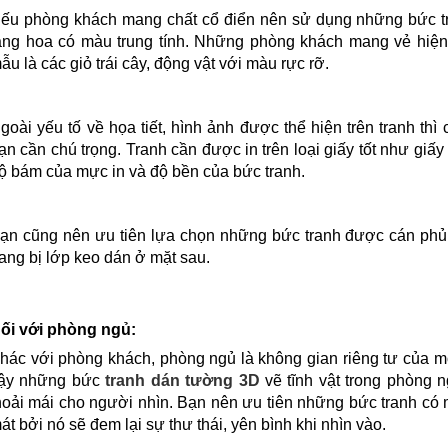
ếu phòng khách mang chất cổ điển nên sử dụng những bức tra
ẵng hoa có màu trung tính. Những phòng khách mang vẻ hiện 
ẫu là các giỏ trái cây, động vật với màu rực rỡ.
goài yếu tố về họa tiết, hình ảnh được thể hiện trên tranh thì 
ạn cần chú trọng. Tranh cần được in trên loại giấy tốt như gi
ộ bám của mực in và độ bền của bức tranh.
ạn cũng nên ưu tiên lựa chọn những bức tranh được cán phủ
rang bị lớp keo dán ở mặt sau.
ối với phòng ngủ:
hác với phòng khách, phòng ngủ là không gian riêng tư của mỗ
ậy những bức
tranh dán tường 3D
vẽ tĩnh vật trong phòng n
hoải mái cho người nhìn. Bạn nên ưu tiên những bức tranh có 
át bởi nó sẽ đem lại sự thư thái, yên bình khi nhìn vào.