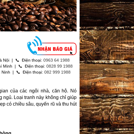
à Nội | 📞 Điện thoại:
0963 64 1988
í Minh | 📞 Điện thoại:
0828 99 1988
 Ninh | 📞 Điện thoại:
082 999 1988
gian của các ngôi nhà, căn hộ. Nó
 ngủ. Loại tranh này không chỉ giúp
p có chiều sâu, quyến rũ và thu hút
phòng