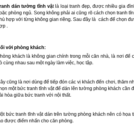
ranh dán tường tĩnh vậ
t là loại tranh đẹp, được nhiều gia đì
oặc phòng ngủ. Song không phải ai cũng rõ cách chọn tranh tĩ
hù hợp với từng không gian riêng. Sau đây là cách để chọn đư
ợp .
ối với phòng khách:
hòng khách là không gian chính trong mỗi căn nhà, là nơi để 
rò cùng nhau sau một ngày làm việc, học tập.
ây cũng là nơi dùng để tiếp đón các vị khách đến chơi, thăm 
họn một bức tranh tĩnh vật để dán lên tường phòng khách cần đ
ài hòa giữa bức tranh với nội thất.
ột bức tranh tĩnh vật dán trên tường phòng khách nên có họa t
ạo được điểm nhấn cho căn phòng.