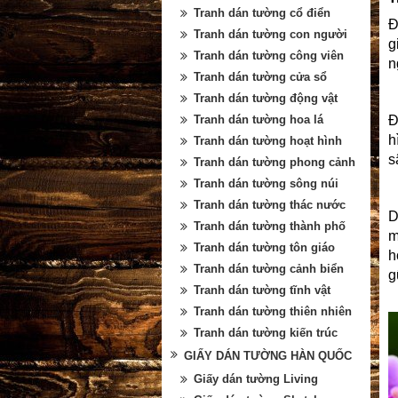
Tranh dán tường cổ điển
Đ
Tranh dán tường con người
g
Tranh dán tường công viên
n
Tranh dán tường cửa sổ
Tranh dán tường động vật
Đ
Tranh dán tường hoa lá
h
Tranh dán tường hoạt hình
s
Tranh dán tường phong cảnh
Tranh dán tường sông núi
Tranh dán tường thác nước
D
Tranh dán tường thành phố
m
Tranh dán tường tôn giáo
h
Tranh dán tường cảnh biển
g
Tranh dán tường tĩnh vật
Tranh dán tường thiên nhiên
Tranh dán tường kiến trúc
GIẤY DÁN TƯỜNG HÀN QUỐC
Giấy dán tường Living