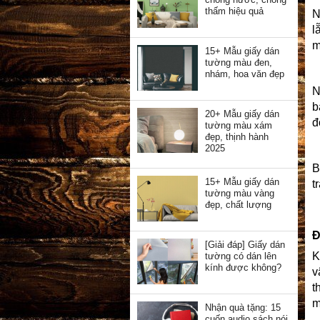
thấm hiệu quả
N
l
m
15+ Mẫu giấy dán
tường màu đen,
nhám, hoa văn đẹp
N
b
20+ Mẫu giấy dán
đ
tường màu xám
đẹp, thịnh hành
2025
B
15+ Mẫu giấy dán
t
tường màu vàng
đẹp, chất lượng
Đ
[Giải đáp] Giấy dán
K
tường có dán lên
kính được không?
v
t
m
Nhận quà tặng: 15
cuốn audio sách nói