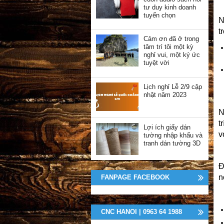
tư duy kinh doanh
tuyển chọn
N
t
Cảm ơn đã ở trong
tâm trí tôi một kỳ
nghỉ vui, một ký ức
tuyệt vời
Lịch nghỉ Lễ 2/9 cập
nhật năm 2023
N
t
Lợi ích giấy dán
v
tường nhập khẩu và
tranh dán tường 3D
Đ
n
FANPAGE FACEBOOK
CNC HANOI | 0963 64 1988