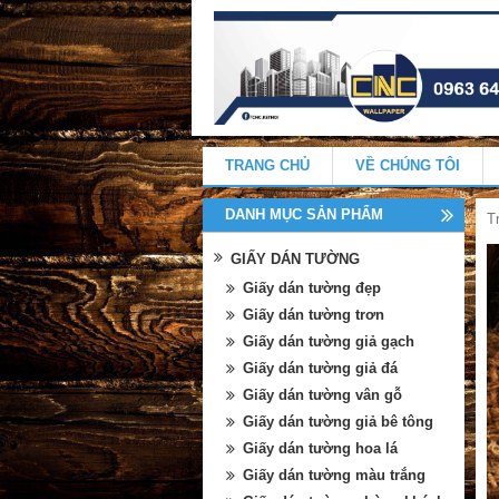
TRANG CHỦ
VỀ CHÚNG TÔI
DANH MỤC SẢN PHẨM
T
GIẤY DÁN TƯỜNG
Giấy dán tường đẹp
Giấy dán tường trơn
Giấy dán tường giả gạch
Giấy dán tường giả đá
Giấy dán tường vân gỗ
Giấy dán tường giả bê tông
Giấy dán tường hoa lá
Giấy dán tường màu trắng