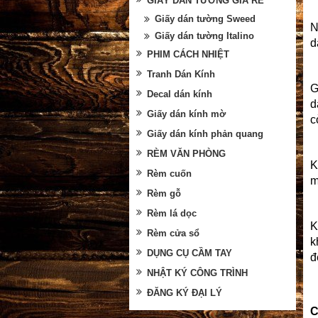
GIẤY DÁN TƯỜNG GIÁ RẺ
Giấy dán tường Sweed
N
Giấy dán tường Italino
d
PHIM CÁCH NHIỆT
Tranh Dán Kính
G
Decal dán kính
d
Giấy dán kính mờ
c
Giấy dán kính phản quang
RÈM VĂN PHÒNG
K
Rèm cuốn
m
Rèm gỗ
Rèm lá dọc
K
Rèm cửa sổ
k
DỤNG CỤ CẦM TAY
đ
NHẬT KÝ CÔNG TRÌNH
ĐĂNG KÝ ĐẠI LÝ
C