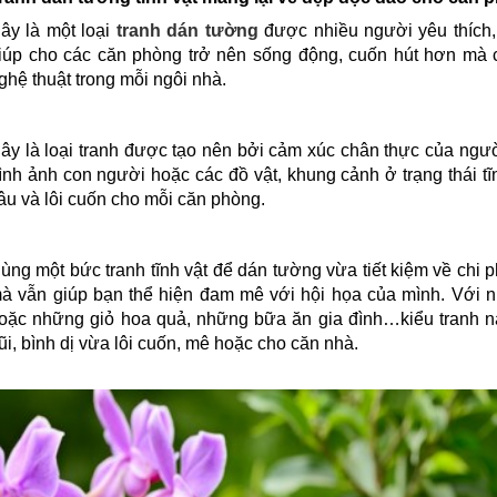
ây là một loại
tranh dán tường
được nhiều người yêu thích
iúp cho các căn phòng trở nên sống động, cuốn hút hơn mà c
ghệ thuật trong mỗi ngôi nhà.
ây là loại tranh được tạo nên bởi cảm xúc chân thực của người
ình ảnh con người hoặc các đồ vật, khung cảnh ở trạng thái t
âu và lôi cuốn cho mỗi căn phòng.
ùng một bức tranh tĩnh vật để dán tường vừa tiết kiệm về chi 
à vẫn giúp bạn thể hiện đam mê với hội họa của mình. Với nh
oặc những giỏ hoa quả, những bữa ăn gia đình…kiểu tranh n
ũi, bình dị vừa lôi cuốn, mê hoặc cho căn nhà.