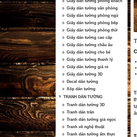
Giấy dán tường phòng khách
Giấy dán tường văn phòng
Giấy dán tường phòng ngủ
Giấy dán tường phòng bếp
Giấy dán tường phòng thờ
Giấy dán tường cao cấp
Giấy dán tường châu âu
C
Giấy dán tường cho bé
Giấy dán tường thanh lý
Giấy dán tường giá rẻ
Giấy dán tường 3D
Decal dán tường
Xốp dán tường
T
TRANH DÁN TƯỜNG
t
Tranh dán tường 3D
t
Tranh dán trần
á
Tranh dán tường giả ngọc
Tranh vẽ nghệ thuật
Tranh dán tường ẩm thực
T