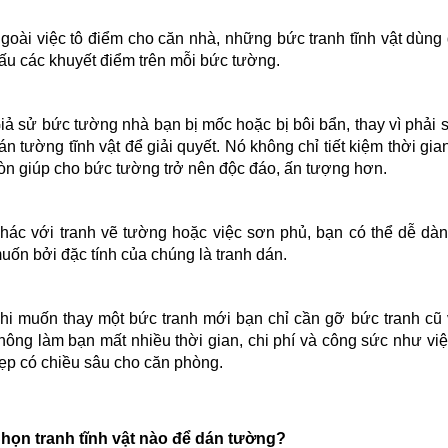
goài việc tô điểm cho căn nhà, những bức tranh tĩnh vật dùn
ấu các khuyết điểm trên mỗi bức tường.
iả sử bức tường nhà bạn bị mốc hoặc bị bôi bẩn, thay vì phải 
án tường tĩnh vật
để giải quyết. Nó không chỉ tiết kiệm thời gi
òn giúp cho bức tường trở nên độc đáo, ấn tượng hơn.
hác với tranh vẽ tường hoặc việc sơn phủ, bạn có thể dễ dàn
uốn bởi đặc tính của chúng là tranh dán.
hi muốn thay một bức tranh mới bạn chỉ cần gỡ bức tranh cũ 
hông làm bạn mất nhiều thời gian, chi phí và công sức như vi
ẹp có chiều sâu cho căn phòng.
họn tranh tĩnh vật nào để dán tường?