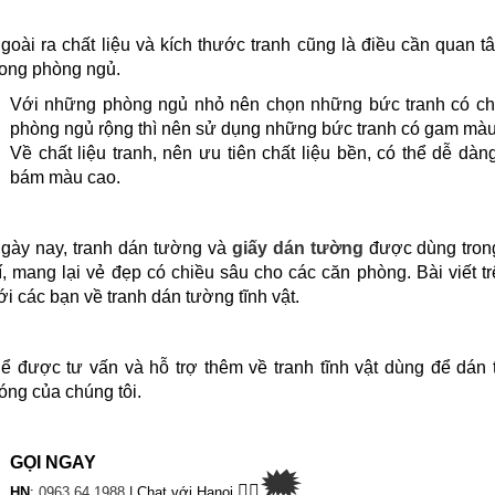
goài ra chất liệu và kích thước tranh cũng là điều cần quan t
rong phòng ngủ.
Với những phòng ngủ nhỏ nên chọn những bức tranh có ch
phòng ngủ rộng thì nên sử dụng những bức tranh có gam màu
Về chất liệu tranh, nên ưu tiên chất liệu bền, có thể dễ d
bám màu cao.
gày nay,
tranh dán tường và
giấy dán tường
được dùng trong
rí, mang lại vẻ đẹp có chiều sâu cho các căn phòng. Bài viết 
ới các bạn về tranh dán tường tĩnh vật.
ể được tư vấn và hỗ trợ thêm về tranh tĩnh vật dùng để dán
óng của chúng tôi.
GỌI NGAY
🗯
👉🏽
HN
:
0963 64 1988
| Chat
với Hanoi