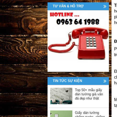
T
TƯ VẤN & HỖ TRỢ
h
p
h
Đ
P
t
Đ
c
TIN TỨC SỰ KIỆN
h
Top 50+ mẫu giấy
dán tường giả vân
đá đẹp như thật
M
t
Giấy dán tường
chống nước, chống