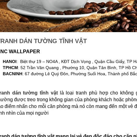
TRANH DÁN TƯỜNG TĨNH VẬT
NC WALLPAPER
HANOI
: Biệt thự 19 – NO4A , KĐT Dịch Vọng , Quận Cầu Giấy, TP H
TPHCM
: 52 Trần Văn Quang , Phường 10, Quận Tân Bình, TP Hồ Ch
BACNINH
: 67 đường Lê Quý Đôn, Phường Suối Hoa, Thành phố Bắc
ranh dán tường tĩnh vật
là loại tranh phù hợp cho không 
hường được treo trong không gian của phòng khách hoặc phòng
ạo điểm nhấn cho mỗi căn phòng mà nó còn mang đến một vẻ đẹ
nh nhìn của mọi người
ranh dán tường tĩnh vật mang lại vẻ đẹp độc đáo cho căn 