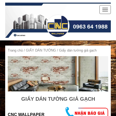
Toggle
naviga
Trang chủ
/
GIẤY DÁN TƯỜNG
/ Giấy dán tường giả gạch
GIẤY DÁN TƯỜNG GIẢ GẠCH
CNC WALLPAPER