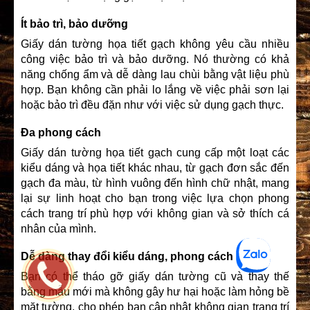
Ít bảo trì, bảo dưỡng
Giấy dán tường họa tiết gạch không yêu cầu nhiều
công việc bảo trì và bảo dưỡng. Nó thường có khả
năng chống ẩm và dễ dàng lau chùi bằng vật liệu phù
hợp. Bạn không cần phải lo lắng về việc phải sơn lại
hoặc bảo trì đều đặn như với việc sử dụng gạch thực.
Đa phong cách
Giấy dán tường họa tiết gạch cung cấp một loạt các
kiểu dáng và họa tiết khác nhau, từ gạch đơn sắc đến
gạch đa màu, từ hình vuông đến hình chữ nhật, mang
lại sự linh hoạt cho bạn trong việc lựa chọn phong
cách trang trí phù hợp với không gian và sở thích cá
nhân của mình.
Dễ dàng thay đổi kiểu dáng, phong cách
Bạn có thể tháo gỡ giấy dán tường cũ và thay thế
bằng mẫu mới mà không gây hư hại hoặc làm hỏng bề
mặt tường, cho phép bạn cập nhật không gian trang trí