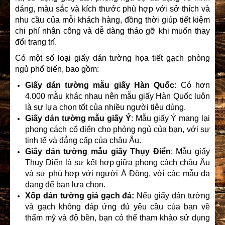
dáng, màu sắc và kích thước phù hợp với sở thích và
nhu cầu của mỗi khách hàng, đồng thời giúp tiết kiệm
chi phí nhân công và dễ dàng tháo gỡ khi muốn thay
đổi trang trí.
Có một số loại giấy dán tường họa tiết gạch
phòng
ngủ phổ biến, bao gồm:
Giấy dán tường mẫu giấy
Hàn Quốc:
Có hơn
4.000 mẫu khác nhau nên mẫu giấy Hàn Quốc luôn
là sự lựa chọn tốt của nhiều người tiêu dùng.
Giấy dán tường mẫu giấy
Ý
: Mẫu giấy Ý mang lại
phong cách cổ điển cho phòng ngủ của bạn, với sự
tinh tế và đẳng cấp của châu Âu.
Giấy dán tường mẫu giấy
Thụy Điển
: Mẫu giấy
Thụy Điển là sự kết hợp giữa phong cách châu Âu
và sự phù hợp với người Á Đông, với các mẫu đa
dạng để bạn lựa chọn.
Xốp dán tường giả gạch đá:
Nếu giấy dán tường
và gạch không đáp ứng đủ yêu cầu của bạn về
thẩm mỹ và độ bền, bạn có thể tham khảo sử dụng