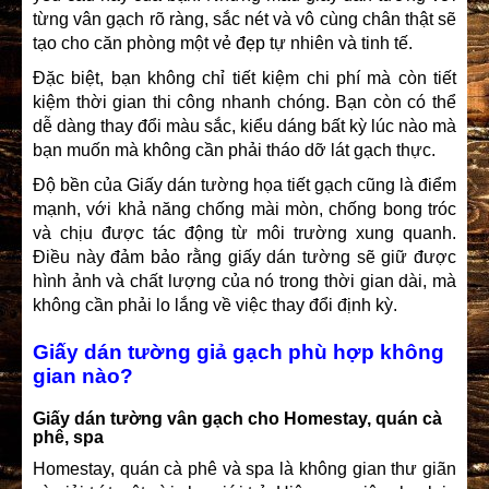
từng vân gạch rõ ràng, sắc nét và vô cùng chân thật sẽ
tạo cho căn phòng một vẻ đẹp tự nhiên và tinh tế.
Đặc biệt, bạn không chỉ tiết kiệm chi phí mà còn tiết
kiệm thời gian thi công nhanh chóng. Bạn còn có thể
dễ dàng thay đổi màu sắc, kiểu dáng bất kỳ lúc nào mà
bạn muốn mà không cần phải tháo dỡ lát gạch thực.
Độ bền của Giấy dán tường họa tiết gạch
cũng là điểm
mạnh, với khả năng chống mài mòn, chống bong tróc
và chịu được tác động từ môi trường xung quanh.
Điều này đảm bảo rằng
giấy dán tường
sẽ giữ được
hình ảnh và chất lượng của nó trong thời gian dài, mà
không cần phải lo lắng về việc thay đổi định kỳ.
Giấy dán tường giả gạch phù hợp không
gian nào?
Giấy dán tường vân gạch cho Homestay, quán cà
phê, spa
Homestay, quán cà phê và spa là không gian thư giãn