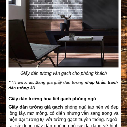
Giấy dán tường vân gạch cho phòng khách
***Tham khảo:
Bảng
giá giấy dán tường
nhập khẩu, tranh
dán tường 3D
Giấy dán tường họa tiết gạch phòng ngủ
Giấy dán tường giả gạch
phòng ngủ tạo nên vẻ đẹp
lộng lẫy, mơ mộng, cổ điển nhưng vẫn sang trọng và
hiện đại tương tự với tường gạch truyền thống. Ngoài
ra, sử dụng
giấy dán
phòng ngủ sự đa dạng về hình