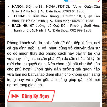
HANOI
: Biệt thự 19 – NO4A , KĐT Dịch Vọng , Quận Cầu
Giấy, TP Hà Nội | 📞 Điện thoại:
0963 64 1988
TPHCM
: 52 Trần Văn Quang , Phường 10, Quận Tân
Bình, TP Hồ Chí Minh | 📞 Điện thoại:
0828 99 1988
BACNINH
: 67 đường Lê Quý Đôn, Phường Suối Hoa,
Thành phố Bắc Ninh | 📞 Điện thoại:
082 999 1988
Phòng khách vốn là nơi dành để đón tiếp khách, nơi
cả gia đình ngồi lại với nhau cùng trò chuyện tâm sự
do đó muốn thay đổi phong cách hay bày trí tại khu
vực này, thì gia chủ cần phải đắn đo cân nhắc rất kỹ rồi
mới cho ra quyết định. Nên chọn nội thất như thế nào
cho phù hợp? Chọn
giấy dán tường giả gạch
nào
vừa làm nổi bật và tạo điểm nhấn cho không gian sang
trọng này vừa gần gũi, ấm cúng giúp gắn kết mọi
người trọng gia đình.