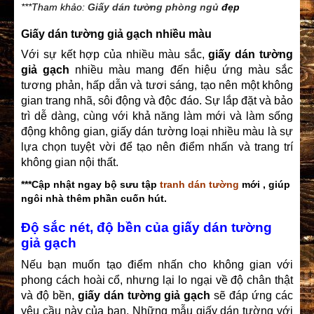
***Tham khảo:
Giấy dán tường phòng ngủ
đẹp
Giấy dán tường giả gạch nhiều màu
Với sự kết hợp của nhiều màu sắc,
giấy dán tường
giả gạch
nhiều màu mang đến hiệu ứng màu sắc
tương phản, hấp dẫn và tươi sáng, tạo nên một không
gian trang nhã, sôi động và độc đáo. Sự lắp đặt và bảo
trì dễ dàng, cùng với khả năng làm mới và làm sống
động không gian,
giấy dán tường loại
nhiều màu là sự
lựa chọn tuyệt vời để tạo nên điểm nhấn và trang trí
không gian nội thất.
***Cập nhật ngay bộ sưu tập
tranh dán tường
mới , giúp
ngôi nhà thêm phần cuốn hút.
Độ sắc nét, độ bền của giấy dán tường
giả gạch
Nếu bạn muốn tạo điểm nhấn cho không gian với
phong cách hoài cổ, nhưng lại lo ngại về độ chân thật
và độ bền,
giấy dán tường giả gạch
sẽ đáp ứng các
yêu cầu này của bạn. Những mẫu
giấy dán tường
với