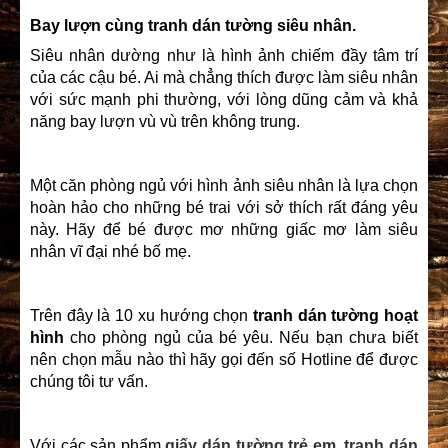
Bay lượn cùng tranh dán tường siêu nhân.
Siêu nhân dường như là hình ảnh chiếm đầy tâm trí
của các cậu bé. Ai mà chẳng thích được làm siêu nhân
với sức mạnh phi thường, với lòng dũng cảm và khả
năng bay lượn vù vù trên không trung.
Một căn phòng ngủ với hình ảnh siêu nhân là lựa chọn
hoàn hảo cho những bé trai với sở thích rất đáng yêu
này. Hãy để bé được mơ những giấc mơ làm siêu
nhân vĩ đại nhé bố mẹ.
Trên đây là 10 xu hướng chọn
tranh dán tường hoạt
hình
cho phòng ngủ của bé yêu. Nếu bạn chưa biết
nên chọn mẫu nào thì hãy gọi đến số Hotline để được
chúng tôi tư vấn.
Với các sản phẩm
giấy dán tường trẻ em
,
tranh dán