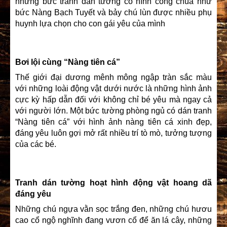
những bức tranh dán tường có hình công chúa như
bức Nàng Bạch Tuyết và bảy chú lùn được nhiều phụ
huynh lựa chọn cho con gái yêu của mình
Bơi lội cùng “Nàng tiên cá”
Thế giới đại dương mênh mông ngập tràn sắc màu
với những loài động vật dưới nước là những hình ảnh
cực kỳ hấp dẫn đối với không chỉ bé yêu mà ngay cả
với người lớn. Một bức tường phòng ngủ có dán tranh
“Nàng tiên cá” với hình ảnh nàng tiên cá xinh đẹp,
đáng yêu luôn gợi mở rất nhiều trí tò mò, tưởng tượng
của các bé.
Tranh dán tường hoạt hình động vật hoang dã
đáng yêu
Những chú ngựa vằn sọc trắng đen, những chú hươu
cao cổ ngộ nghĩnh đang vươn cổ để ăn lá cây, những