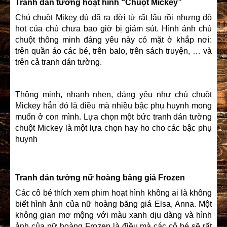
Tranh dán tường hoạt hình “Chuột Mickey”
Chú chuột Mikey dù đã ra đời từ rất lâu rồi nhưng độ
hot của chú chưa bao giờ bị giảm sút. Hình ảnh chú
chuột thông minh đáng yêu này có mặt ở khắp nơi:
trên quần áo các bé, trên balo, trên sách truyện, … và
trên cả tranh dán tường.
Thông minh, nhanh nhẹn, đáng yêu như chú chuột
Mickey hẳn đó là điều mà nhiều bậc phụ huynh mong
muốn ở con mình. Lựa chọn một bức tranh dán tường
chuột Mickey là một lựa chọn hay ho cho các bậc phụ
huynh
Tranh dán tường nữ hoàng băng giá Frozen
Các cô bé thích xem phim hoạt hình không ai là không
biết hình ảnh của nữ hoàng băng giá Elsa, Anna. Một
không gian mơ mộng với màu xanh dịu dàng và hình
ảnh của nữ hoàng Frozen là điều mà các cô bé sẽ rất