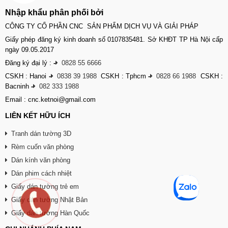
Nhập khẩu phân phối bởi
CÔNG TY CỔ PHẦN CNC SẢN PHẨM DỊCH VỤ VÀ GIẢI PHÁP
Giấy phép đăng ký kinh doanh số 0107835481. Sở KHĐT TP Hà Nội cấp
ngày 09.05.2017
Đăng ký đại lý :
-
0828 55 6666
CSKH : Hanoi
-
0838 39 1988
CSKH : Tphcm
-
0828 66 1988
CSKH :
Bacninh
-
082 333 1988
Email : cnc.ketnoi@gmail.com
LIÊN KẾT HỮU ÍCH
Tranh dán tường 3D
Rèm cuốn văn phòng
Dán kính văn phòng
Dán phim cách nhiệt
Giấy dán tường trẻ em
Giấy dán tường Nhật Bản
Giấy dán tường Hàn Quốc