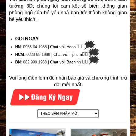
tường 3D
, chúng tôi cam kết sẽ biến không gian
phòng ngủ của bé yêu nhà bạn trở thành không gian
bé yêu thích .
GỌI NGAY
🗯
👉🏽
HN
:
0963 64 1988
| Chat
với Hanoi
🗯
👉🏽
HCM
:
0828 99 1988
| Chat với Tphcm
🗯
👉🏽
BN
:
082 999 1988
| Chat với Bacninh
Vui lòng điền form để nhận báo giá và chương trình ưu
đãi mới nhất.