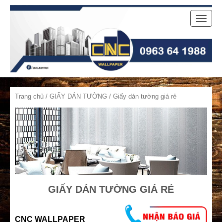
Toggle
naviga
Trang chủ
/
GIẤY DÁN TƯỜNG
/ Giấy dán tường giá rẻ
GIẤY DÁN TƯỜNG GIÁ RẺ
CNC WALLPAPER