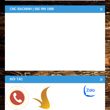
CNC BACNINH | 082 999 1988
ĐỐI TÁC