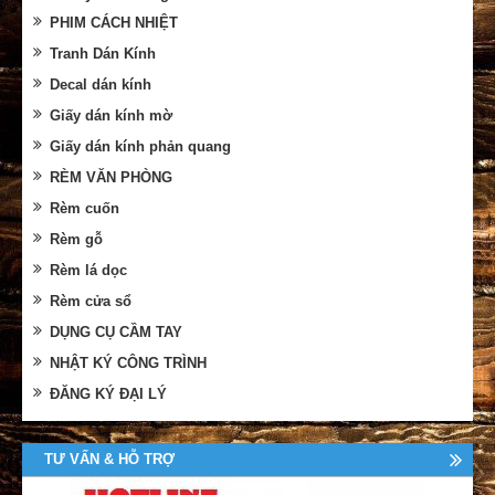
PHIM CÁCH NHIỆT
Tranh Dán Kính
Decal dán kính
Giấy dán kính mờ
Giấy dán kính phản quang
RÈM VĂN PHÒNG
Rèm cuốn
Rèm gỗ
Rèm lá dọc
Rèm cửa sổ
DỤNG CỤ CẦM TAY
NHẬT KÝ CÔNG TRÌNH
ĐĂNG KÝ ĐẠI LÝ
TƯ VẤN & HỖ TRỢ