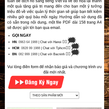
tuần để dịch nó sang tiếng Việt và vẽ đồ họa lại thành
một quà tặng giá trị mang đến cho bạn một ý tưởng
triệu đô về việc quản lý thời gian sẽ giúp bạn tiết kiệm
nhiều giờ quý báu mỗi ngày. Hướng dẫn sử dụng đã
có sẵn trong nội dung, một file PDF dài 158 trang A4
sẽ được gửi tới bạn qua email.
GỌI NGAY
🗯
👉🏽
HN
:
0963 64 1988
| Chat
với Hanoi
🗯
👉🏽
HCM
:
0828 99 1988
| Chat với Tphcm
🗯
👉🏽
BN
:
082 999 1988
| Chat với Bacninh
Vui lòng điền form để nhận báo giá và chương trình ưu
đãi mới nhất.