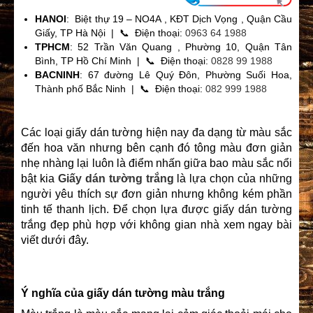
HANOI
: Biệt thự 19 – NO4A , KĐT Dịch Vọng , Quận Cầu
Giấy, TP Hà Nội | 📞 Điện thoại:
0963 64 1988
TPHCM
: 52 Trần Văn Quang , Phường 10, Quận Tân
Bình, TP Hồ Chí Minh | 📞 Điện thoại:
0828 99 1988
BACNINH
: 67 đường Lê Quý Đôn, Phường Suối Hoa,
Thành phố Bắc Ninh | 📞 Điện thoại:
082 999 1988
Các loại giấy dán tường hiện nay đa dạng từ màu sắc
đến hoa văn nhưng bên cạnh đó tông màu đơn giản
nhẹ nhàng lại luôn là điểm nhấn giữa bao màu sắc nổi
bật kia
Giấy dán tường trắng
là lựa chọn của những
người yêu thích sự đơn giản nhưng không kém phần
tinh tế thanh lịch. Để chọn lựa được giấy dán tường
trắng đẹp phù hợp với không gian nhà xem ngay bài
viết dưới đây.
Ý nghĩa của giấy dán tường màu trắng