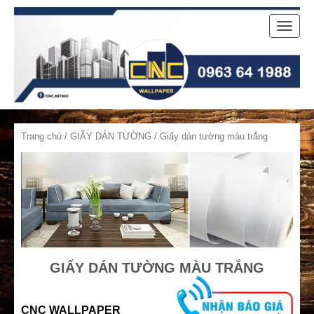
Toggle
naviga
Trang chủ
/
GIẤY DÁN TƯỜNG
/ Giấy dán tường màu trắng
GIẤY DÁN TƯỜNG MÀU TRẮNG
CNC WALLPAPER