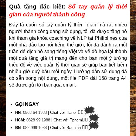
Quà tặng đặc biệt:
Sổ tay quản lý thời
gian của người thành công
Đây là cuốn sổ tay quản lý thời gian mà rất nhiều
người thành công đang sử dụng, tôi đã được tặng nó
khi tham gia khóa coaching về NLP tại Philiplines của
một nhà đào tạo nổi tiếng thế giới, tôi đã dành ra một
tuần để dịch nó sang tiếng Việt và vẽ đồ họa lại thành
một quà tặng giá trị mang đến cho bạn một ý tưởng
triệu đô về việc quản lý thời gian sẽ giúp bạn tiết kiệm
nhiều giờ quý báu mỗi ngày. Hướng dẫn sử dụng đã
có sẵn trong nội dung, một file PDF dài 158 trang A4
sẽ được gửi tới bạn qua email.
GỌI NGAY
🗯
👉🏽
HN
:
0963 64 1988
| Chat
với Hanoi
🗯
👉🏽
HCM
:
0828 99 1988
| Chat với Tphcm
🗯
👉🏽
BN
:
082 999 1988
| Chat với Bacninh