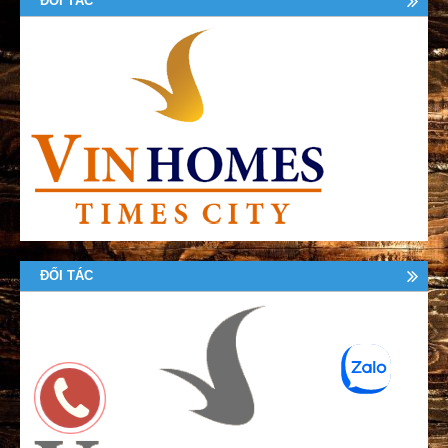
ĐỐI TÁC
ĐỐI TÁC