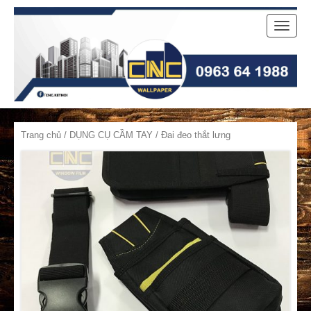
Toggle
naviga
Trang chủ
/
DỤNG CỤ CẦM TAY
/ Đai đeo thắt lưng