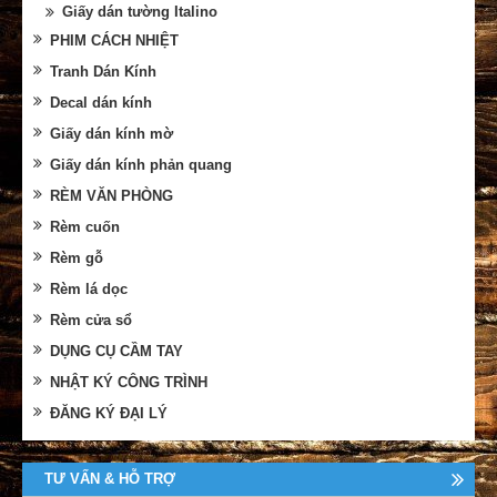
Giấy dán tường Italino
PHIM CÁCH NHIỆT
Tranh Dán Kính
Decal dán kính
Giấy dán kính mờ
Giấy dán kính phản quang
RÈM VĂN PHÒNG
Rèm cuốn
Rèm gỗ
Rèm lá dọc
Rèm cửa sổ
DỤNG CỤ CẦM TAY
NHẬT KÝ CÔNG TRÌNH
ĐĂNG KÝ ĐẠI LÝ
TƯ VẤN & HỖ TRỢ