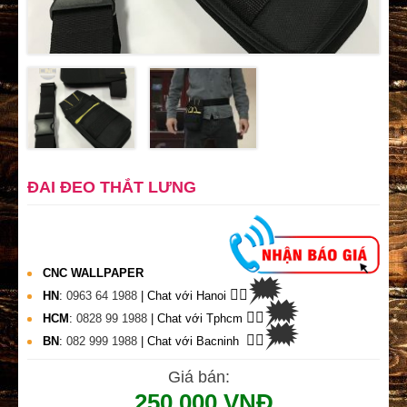
ĐAI ĐEO THẮT LƯNG
CNC WALLPAPER
🗯
👉🏽
HN
:
0963 64 1988
| Chat
với Hanoi
🗯
👉🏽
HCM
:
0828 99 1988
| Chat với Tphcm
🗯
👉🏽
BN
:
082 999 1988
| Chat với Bacninh
Giá bán:
250.000 VNĐ