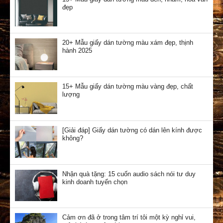
đẹp
20+ Mẫu giấy dán tường màu xám đẹp, thịnh
hành 2025
15+ Mẫu giấy dán tường màu vàng đẹp, chất
lượng
[Giải đáp] Giấy dán tường có dán lên kính được
không?
Nhận quà tặng: 15 cuốn audio sách nói tư duy
kinh doanh tuyển chọn
Cảm ơn đã ở trong tâm trí tôi một kỳ nghỉ vui,