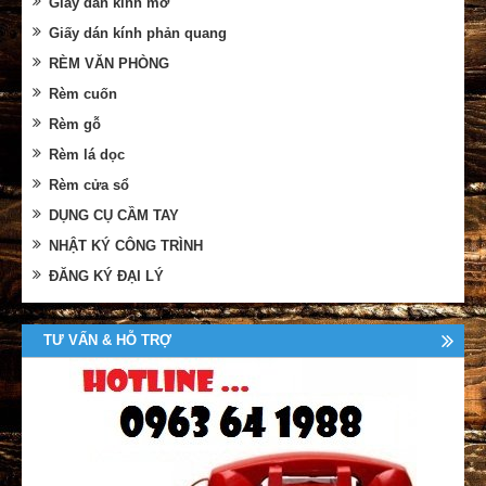
Giấy dán kính mờ
Giấy dán kính phản quang
RÈM VĂN PHÒNG
Rèm cuốn
Rèm gỗ
Rèm lá dọc
Rèm cửa sổ
DỤNG CỤ CẦM TAY
NHẬT KÝ CÔNG TRÌNH
ĐĂNG KÝ ĐẠI LÝ
TƯ VẤN & HỖ TRỢ