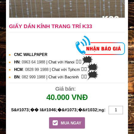
GIẤY DÁN KÍNH TRANG TRÍ K33
CNC WALLPAPER
🗯
👉🏽
HN
:
0963 64 1988
| Chat
với Hanoi
🗯
👉🏽
HCM
:
0828 99 1988
| Chat với Tphcm
🗯
👉🏽
BN
:
082 999 1988
| Chat với Bacninh
Giá bán:
40.000 VNĐ
MUA NGAY