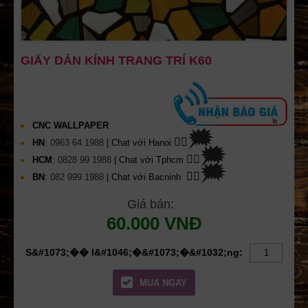
GIẤY DÁN KÍNH TRANG TRÍ K60
CNC WALLPAPER
🗯
👉🏽
HN
:
0963 64 1988
| Chat
với Hanoi
🗯
👉🏽
HCM
:
0828 99 1988
| Chat với Tphcm
🗯
👉🏽
BN
:
082 999 1988
| Chat với Bacninh
Giá bán:
60.000 VNĐ
MUA NGAY