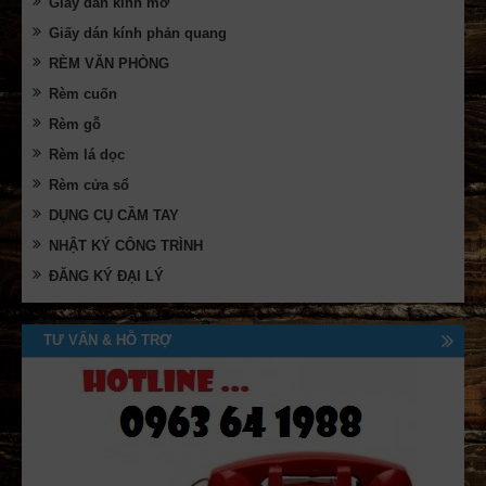
Giấy dán kính mờ
Giấy dán kính phản quang
RÈM VĂN PHÒNG
Rèm cuốn
Rèm gỗ
Rèm lá dọc
Rèm cửa sổ
DỤNG CỤ CẦM TAY
NHẬT KÝ CÔNG TRÌNH
ĐĂNG KÝ ĐẠI LÝ
TƯ VẤN & HỖ TRỢ