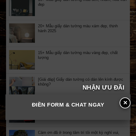
đẹp
20+ Mẫu giấy dán tường màu xám đẹp, thịnh
hành 2025
15+ Mẫu giấy dán tường màu vàng đẹp, chất
lượng
[Giải đáp] Giấy dán tường có dán lên kính được
không?
NHẬN ƯU ĐÃI
✕
ĐIỀN FORM & CHAT NGAY
Nhận quà tặng: 15 cuốn audio sách nói tư duy
kinh doanh tuyển chọn
Cảm ơn đã ở trong tâm trí tôi một kỳ nghỉ vui,