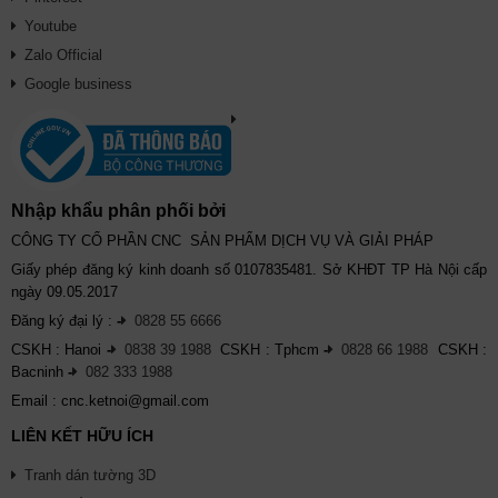
Youtube
Zalo Official
Google business
Nhập khẩu phân phối bởi
CÔNG TY CỔ PHẦN CNC SẢN PHẨM DỊCH VỤ VÀ GIẢI PHÁP
Giấy phép đăng ký kinh doanh số 0107835481. Sở KHĐT TP Hà Nội cấp
ngày 09.05.2017
Đăng ký đại lý :
-
0828 55 6666
CSKH : Hanoi
-
0838 39 1988
CSKH : Tphcm
-
0828 66 1988
CSKH :
Bacninh
-
082 333 1988
Email : cnc.ketnoi@gmail.com
LIÊN KẾT HỮU ÍCH
Tranh dán tường 3D