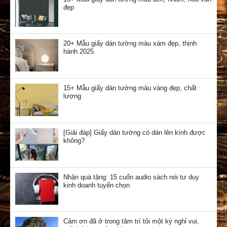
đẹp
20+ Mẫu giấy dán tường màu xám đẹp, thịnh
hành 2025
15+ Mẫu giấy dán tường màu vàng đẹp, chất
lượng
[Giải đáp] Giấy dán tường có dán lên kính được
không?
Nhận quà tặng: 15 cuốn audio sách nói tư duy
kinh doanh tuyển chọn
Cảm ơn đã ở trong tâm trí tôi một kỳ nghỉ vui,