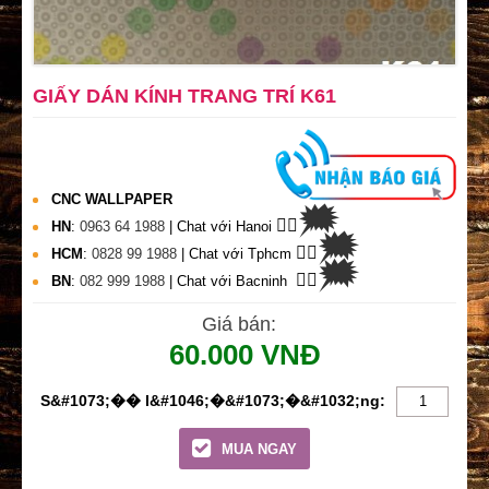
GIẤY DÁN KÍNH TRANG TRÍ K61
CNC WALLPAPER
🗯
👉🏽
HN
:
0963 64 1988
| Chat
với Hanoi
🗯
👉🏽
HCM
:
0828 99 1988
| Chat với Tphcm
🗯
👉🏽
BN
:
082 999 1988
| Chat với Bacninh
Giá bán:
60.000 VNĐ
MUA NGAY