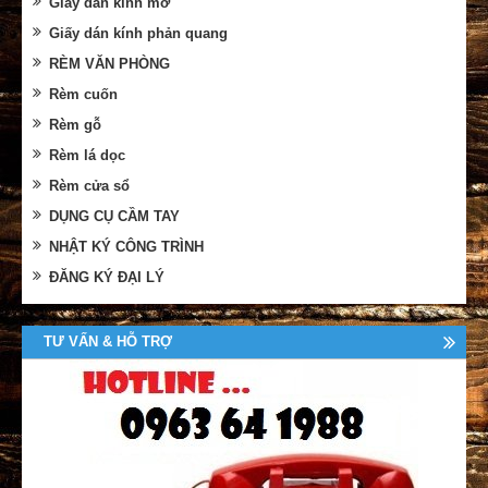
Giấy dán kính mờ
Giấy dán kính phản quang
RÈM VĂN PHÒNG
Rèm cuốn
Rèm gỗ
Rèm lá dọc
Rèm cửa sổ
DỤNG CỤ CẦM TAY
NHẬT KÝ CÔNG TRÌNH
ĐĂNG KÝ ĐẠI LÝ
TƯ VẤN & HỖ TRỢ