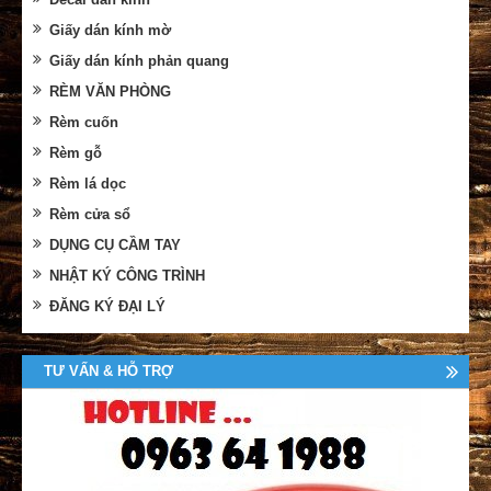
Giấy dán kính mờ
Giấy dán kính phản quang
RÈM VĂN PHÒNG
Rèm cuốn
Rèm gỗ
Rèm lá dọc
Rèm cửa sổ
DỤNG CỤ CẦM TAY
NHẬT KÝ CÔNG TRÌNH
ĐĂNG KÝ ĐẠI LÝ
TƯ VẤN & HỖ TRỢ