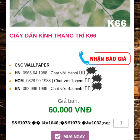
GIẤY DÁN KÍNH TRANG TRÍ K66
CNC WALLPAPER
🗯
👉🏽
HN
:
0963 64 1988
| Chat
với Hanoi
🗯
👉🏽
HCM
:
0828 99 1988
| Chat với Tphcm
🗯
👉🏽
BN
:
082 999 1988
| Chat với Bacninh
Giá bán:
60.000 VNĐ
MUA NGAY