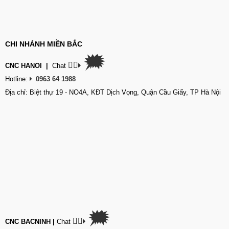
CHI NHÁNH MIỀN BẮC
🗯
👉🏽
CNC HANOI
|
Chat
Hotline:
0963 64 1988
Địa chỉ: Biệt thự 19 - NO4A, KĐT Dịch Vọng, Quận Cầu Giấy, TP Hà Nội
🗯
👉🏽
CNC BACNINH
|
Chat