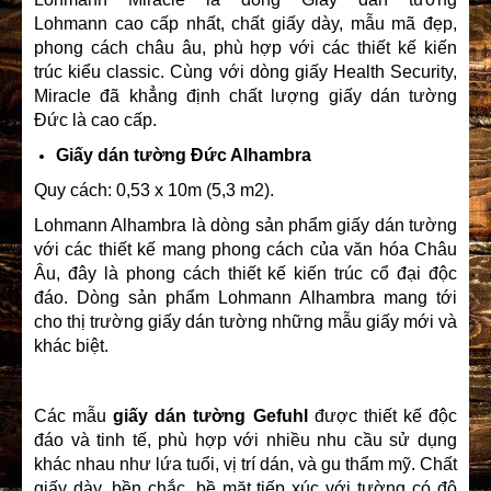
Lohmann cao cấp nhất, chất giấy dày, mẫu mã đẹp,
phong cách châu âu, phù hợp với các thiết kế kiến
trúc kiểu classic. Cùng với dòng giấy Health Security,
Miracle đã khẳng định chất lượng giấy dán tường
Đức là cao cấp.
Giấy dán tường Đức Alhambra
Quy cách: 0,53 x 10m (5,3 m2).
Lohmann Alhambra là dòng sản phẩm giấy dán tường
với các thiết kế mang phong cách của văn hóa Châu
Âu, đây là phong cách thiết kế kiến trúc cổ đại độc
đáo. Dòng sản phẩm Lohmann Alhambra mang tới
cho thị trường giấy dán tường những mẫu giấy mới và
khác biệt.
Các mẫu
giấy dán tường Gefuhl
được thiết kế độc
đáo và tinh tế, phù hợp với nhiều nhu cầu sử dụng
khác nhau như lứa tuổi, vị trí dán, và gu thẩm mỹ. Chất
giấy dày, bền chắc, bề mặt tiếp xúc với tường có độ