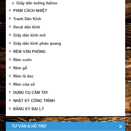
Giấy dán tường Italino
PHIM CÁCH NHIỆT
Tranh Dán Kính
Decal dán kính
Giấy dán kính mờ
Giấy dán kính phản quang
RÈM VĂN PHÒNG
Rèm cuốn
Rèm gỗ
Rèm lá dọc
Rèm cửa sổ
DỤNG CỤ CẦM TAY
NHẬT KÝ CÔNG TRÌNH
ĐĂNG KÝ ĐẠI LÝ
TƯ VẤN & HỖ TRỢ