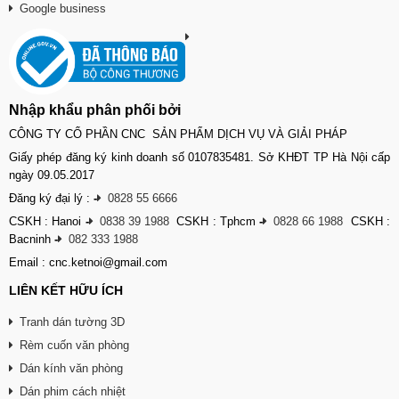
Google business
Nhập khẩu phân phối bởi
CÔNG TY CỔ PHẦN CNC SẢN PHẨM DỊCH VỤ VÀ GIẢI PHÁP
Giấy phép đăng ký kinh doanh số 0107835481. Sở KHĐT TP Hà Nội cấp
ngày 09.05.2017
Đăng ký đại lý :
-
0828 55 6666
CSKH : Hanoi
-
0838 39 1988
CSKH : Tphcm
-
0828 66 1988
CSKH :
Bacninh
-
082 333 1988
Email : cnc.ketnoi@gmail.com
LIÊN KẾT HỮU ÍCH
Tranh dán tường 3D
Rèm cuốn văn phòng
Dán kính văn phòng
Dán phim cách nhiệt