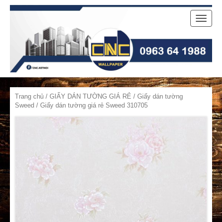
Toggle
naviga
Trang chủ
/
GIẤY DÁN TƯỜNG GIÁ RẺ
/
Giấy dán tường
Sweed
/ Giấy dán tường giá rẻ Sweed 310705