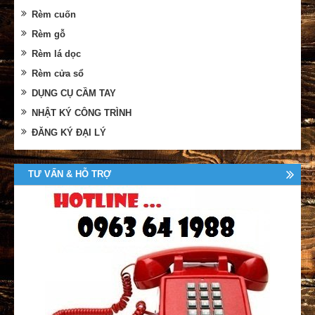
Rèm cuốn
Rèm gỗ
Rèm lá dọc
Rèm cửa sổ
DỤNG CỤ CẦM TAY
NHẬT KÝ CÔNG TRÌNH
ĐĂNG KÝ ĐẠI LÝ
TƯ VẤN & HỖ TRỢ