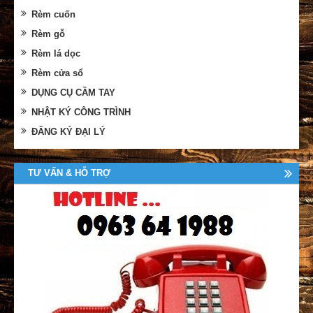
Rèm cuốn
Rèm gỗ
Rèm lá dọc
Rèm cửa sổ
DỤNG CỤ CẦM TAY
NHẬT KÝ CÔNG TRÌNH
ĐĂNG KÝ ĐẠI LÝ
TƯ VẤN & HỖ TRỢ