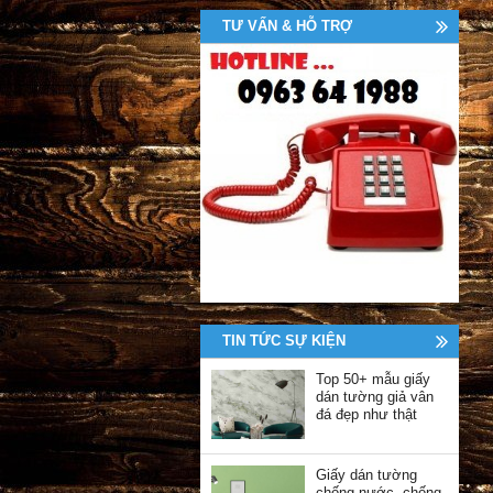
TƯ VẤN & HỖ TRỢ
TIN TỨC SỰ KIỆN
Top 50+ mẫu giấy
dán tường giả vân
đá đẹp như thật
Giấy dán tường
chống nước, chống