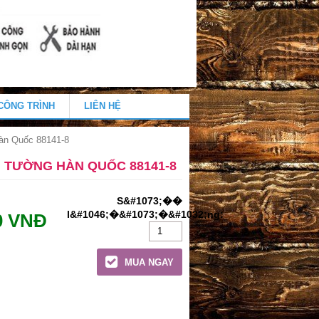
CÔNG TRÌNH
LIÊN HỆ
àn Quốc 88141-8
 TƯỜNG HÀN QUỐC 88141-8
0 VNĐ
MUA NGAY