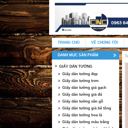
TRANG CHỦ
VỀ CHÚNG TÔI
DANH MỤC SẢN PHẨM
T
GIẤY DÁN TƯỜNG
Giấy dán tường đẹp
Giấy dán tường trơn
Giấy dán tường giả gạch
Giấy dán tường giả đá
Giấy dán tường vân gỗ
Giấy dán tường giả bê tông
Giấy dán tường hoa lá
Giấy dán tường màu trắng