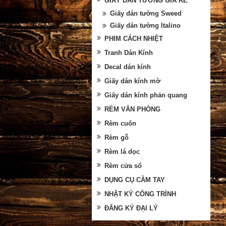
GIẤY DÁN TƯỜNG GIÁ RẺ
Giấy dán tường Sweed
Giấy dán tường Italino
PHIM CÁCH NHIỆT
Tranh Dán Kính
Decal dán kính
Giấy dán kính mờ
Giấy dán kính phản quang
RÈM VĂN PHÒNG
Rèm cuốn
Rèm gỗ
Rèm lá dọc
Rèm cửa sổ
DỤNG CỤ CẦM TAY
NHẬT KÝ CÔNG TRÌNH
ĐĂNG KÝ ĐẠI LÝ