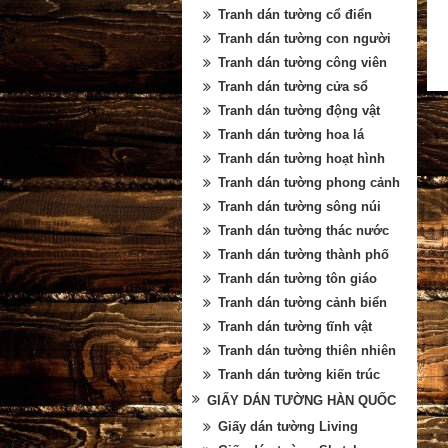
Tranh dán tường cổ điển
Tranh dán tường con người
Tranh dán tường công viên
Tranh dán tường cửa sổ
Tranh dán tường động vật
Tranh dán tường hoa lá
Tranh dán tường hoạt hình
Tranh dán tường phong cảnh
Tranh dán tường sông núi
Tranh dán tường thác nước
Tranh dán tường thành phố
Tranh dán tường tôn giáo
Tranh dán tường cảnh biển
Tranh dán tường tĩnh vật
Tranh dán tường thiên nhiên
Tranh dán tường kiến trúc
GIẤY DÁN TƯỜNG HÀN QUỐC
Giấy dán tường Living