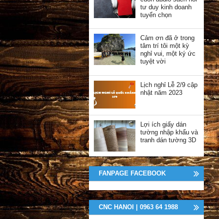
tư duy kinh doanh
tuyển chọn
Cảm ơn đã ở trong
tâm trí tôi một kỳ
nghỉ vui, một ký ức
tuyệt vời
Lịch nghỉ Lễ 2/9 cập
nhật năm 2023
Lợi ích giấy dán
tường nhập khẩu và
tranh dán tường 3D
FANPAGE FACEBOOK
CNC HANOI | 0963 64 1988