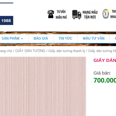
SẢN PHẨM
BÁO GIÁ
TIN TỨC
MẪU TƯ VẤN
rang chủ
/
GIẤY DÁN TƯỜNG
/
Giấy dán tường thanh lý
/ Giấy dán tường H
GIẤY DÁN
Giá bán:
700.00