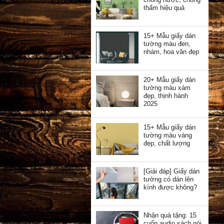
thấm hiệu quả
15+ Mẫu giấy dán
tường màu đen,
nhám, hoa văn đẹp
20+ Mẫu giấy dán
tường màu xám
đẹp, thịnh hành
2025
15+ Mẫu giấy dán
tường màu vàng
đẹp, chất lượng
[Giải đáp] Giấy dán
tường có dán lên
kính được không?
Nhận quà tặng: 15
cuốn audio sách nói