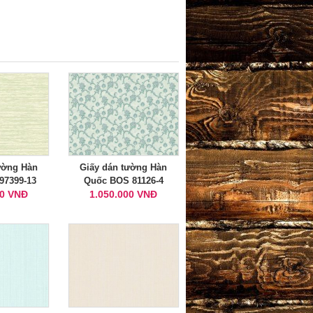
ường Hàn
Giấy dán tường Hàn
97399-13
Quốc BOS 81126-4
00 VNĐ
1.050.000 VNĐ