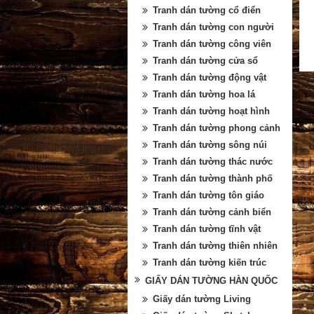
Tranh dán tường cổ điển
Tranh dán tường con người
Tranh dán tường công viên
Tranh dán tường cửa sổ
Tranh dán tường động vật
Tranh dán tường hoa lá
Tranh dán tường hoạt hình
Tranh dán tường phong cảnh
Tranh dán tường sông núi
Tranh dán tường thác nước
Tranh dán tường thành phố
Tranh dán tường tôn giáo
Tranh dán tường cảnh biển
Tranh dán tường tĩnh vật
Tranh dán tường thiên nhiên
Tranh dán tường kiến trúc
GIẤY DÁN TƯỜNG HÀN QUỐC
Giấy dán tường Living