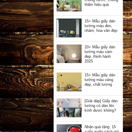
thấm hiệu quả
15+ Mẫu giấy dán
tường màu đen,
nhám, hoa văn đẹp
20+ Mẫu giấy dán
tường màu xám
đẹp, thịnh hành
2025
15+ Mẫu giấy dán
tường màu vàng
đẹp, chất lượng
[Giải đáp] Giấy dán
tường có dán lên
kính được không?
Nhận quà tặng: 15
cuốn audio sách nói