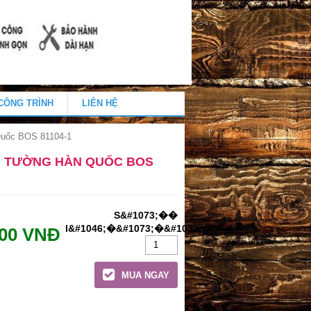
CÔNG TRÌNH
LIÊN HỆ
Quốc BOS 81104-1
N TƯỜNG HÀN QUỐC BOS
000 VNĐ
MUA NGAY