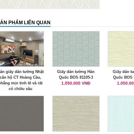
ẢN PHẨM LIÊN QUAN
án giấy dán tường Nhật
Giấy dán tường Hàn
Giấy dán t
căn hộ CT Hoàng Cầu,
Quốc BOS 81105-3
Quốc BOS 
phẳng mịn tinh tế và rất
1.050.000 VNĐ
1.050.0
có chiều sâu