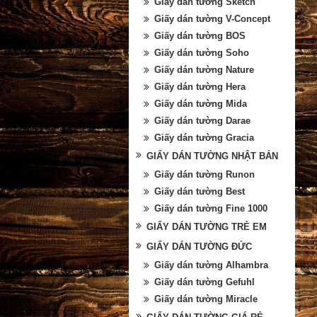
Giấy dán tường Sketch
Giấy dán tường V-Concept
Giấy dán tường BOS
Giấy dán tường Soho
Giấy dán tường Nature
Giấy dán tường Hera
Giấy dán tường Mida
Giấy dán tường Darae
Giấy dán tường Gracia
GIẤY DÁN TƯỜNG NHẬT BẢN
Giấy dán tường Runon
Giấy dán tường Best
Giấy dán tường Fine 1000
GIẤY DÁN TƯỜNG TRẺ EM
GIẤY DÁN TƯỜNG ĐỨC
Giấy dán tường Alhambra
Giấy dán tường Gefuhl
Giấy dán tường Miracle