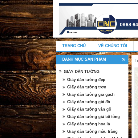
TRANG CHỦ
VỀ CHÚNG TÔI
DANH MỤC SẢN PHẨM
T
GIẤY DÁN TƯỜNG
Giấy dán tường đẹp
Giấy dán tường trơn
Giấy dán tường giả gạch
Giấy dán tường giả đá
Giấy dán tường vân gỗ
Giấy dán tường giả bê tông
Giấy dán tường hoa lá
Giấy dán tường màu trắng