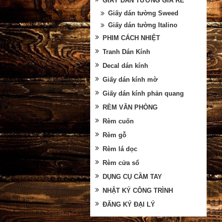
GIẤY DÁN TƯỜNG GIÁ RẺ
Giấy dán tường Sweed
Giấy dán tường Italino
PHIM CÁCH NHIỆT
Tranh Dán Kính
Decal dán kính
Giấy dán kính mờ
Giấy dán kính phản quang
RÈM VĂN PHÒNG
Rèm cuốn
Rèm gỗ
Rèm lá dọc
Rèm cửa sổ
DỤNG CỤ CẦM TAY
NHẬT KÝ CÔNG TRÌNH
ĐĂNG KÝ ĐẠI LÝ