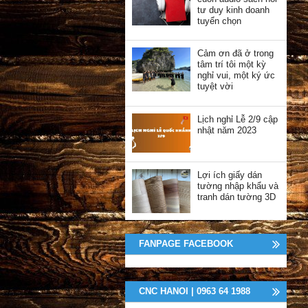
tư duy kinh doanh
tuyển chọn
Cảm ơn đã ở trong
tâm trí tôi một kỳ
nghỉ vui, một ký ức
tuyệt vời
Lịch nghỉ Lễ 2/9 cập
nhật năm 2023
Lợi ích giấy dán
tường nhập khẩu và
tranh dán tường 3D
FANPAGE FACEBOOK
CNC HANOI | 0963 64 1988