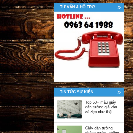
TƯ VẤN & HỖ TRỢ
TIN TỨC SỰ KIỆN
Top 50+ mẫu giấy
dán tường giả vân
đá đẹp như thật
Giấy dán tường
chống nước, chống