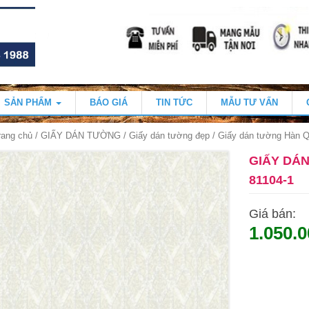
SẢN PHẨM
BÁO GIÁ
TIN TỨC
MẪU TƯ VẤN
rang chủ
/
GIẤY DÁN TƯỜNG
/
Giấy dán tường đẹp
/ Giấy dán tường Hàn 
GIẤY DÁ
81104-1
Giá bán:
1.050.