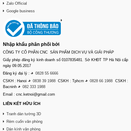
Zalo Official
Google business
Nhập khẩu phân phối bởi
CÔNG TY CỔ PHẦN CNC SẢN PHẨM DỊCH VỤ VÀ GIẢI PHÁP
Giấy phép đăng ký kinh doanh số 0107835481. Sở KHĐT TP Hà Nội cấp
ngày 09.05.2017
Đăng ký đại lý :
-
0828 55 6666
CSKH : Hanoi
-
0838 39 1988
CSKH : Tphcm
-
0828 66 1988
CSKH :
Bacninh
-
082 333 1988
Email : cnc.ketnoi@gmail.com
LIÊN KẾT HỮU ÍCH
Tranh dán tường 3D
Rèm cuốn văn phòng
Dán kính văn phòng