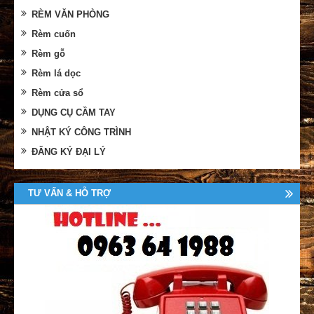
RÈM VĂN PHÒNG
Rèm cuốn
Rèm gỗ
Rèm lá dọc
Rèm cửa sổ
DỤNG CỤ CẦM TAY
NHẬT KÝ CÔNG TRÌNH
ĐĂNG KÝ ĐẠI LÝ
TƯ VẤN & HỖ TRỢ