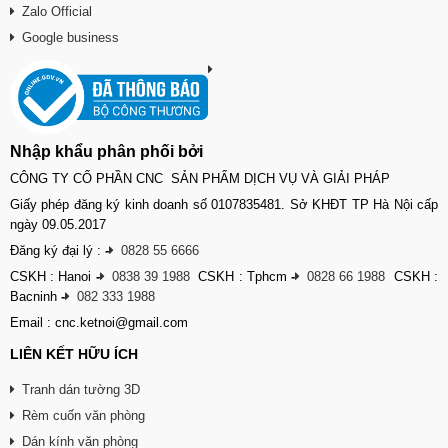
Zalo Official
Google business
Nhập khẩu phân phối bởi
CÔNG TY CỔ PHẦN CNC SẢN PHẨM DỊCH VỤ VÀ GIẢI PHÁP
Giấy phép đăng ký kinh doanh số 0107835481. Sở KHĐT TP Hà Nội cấp
ngày 09.05.2017
Đăng ký đại lý :
-
0828 55 6666
CSKH : Hanoi
-
0838 39 1988
CSKH : Tphcm
-
0828 66 1988
CSKH :
Bacninh
-
082 333 1988
Email : cnc.ketnoi@gmail.com
LIÊN KẾT HỮU ÍCH
Tranh dán tường 3D
Rèm cuốn văn phòng
Dán kính văn phòng