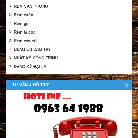
RÈM VĂN PHÒNG
Rèm cuốn
Rèm gỗ
Rèm lá dọc
Rèm cửa sổ
DỤNG CỤ CẦM TAY
NHẬT KÝ CÔNG TRÌNH
ĐĂNG KÝ ĐẠI LÝ
TƯ VẤN & HỖ TRỢ