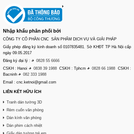
Nhập khẩu phân phối bởi
CÔNG TY CỔ PHẦN CNC SẢN PHẨM DỊCH VỤ VÀ GIẢI PHÁP
Giấy phép đăng ký kinh doanh số 0107835481. Sở KHĐT TP Hà Nội cấp
ngày 09.05.2017
Đăng ký đại lý :
-
0828 55 6666
CSKH : Hanoi
-
0838 39 1988
CSKH : Tphcm
-
0828 66 1988
CSKH :
Bacninh
-
082 333 1988
Email : cnc.ketnoi@gmail.com
LIÊN KẾT HỮU ÍCH
Tranh dán tường 3D
Rèm cuốn văn phòng
Dán kính văn phòng
Dán phim cách nhiệt
Giấy dán tường trẻ em