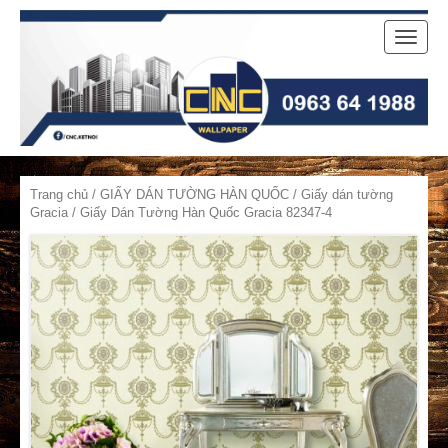
Toggle
naviga
Trang chủ
/
GIẤY DÁN TƯỜNG HÀN QUỐC
/
Giấy dán tường
Gracia
/ Giấy Dán Tường Hàn Quốc Gracia 82347-4