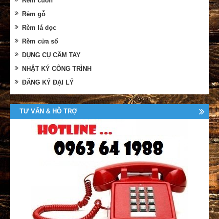
Rèm cuốn
Rèm gỗ
Rèm lá dọc
Rèm cửa sổ
DỤNG CỤ CẦM TAY
NHẬT KÝ CÔNG TRÌNH
ĐĂNG KÝ ĐẠI LÝ
TƯ VẤN & HỖ TRỢ