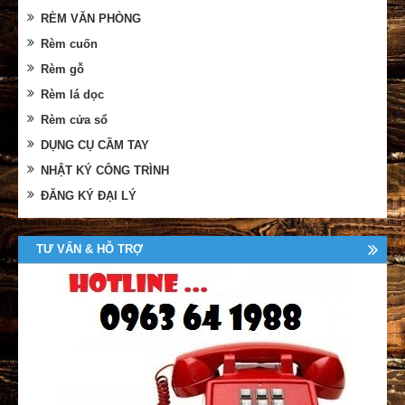
RÈM VĂN PHÒNG
Rèm cuốn
Rèm gỗ
Rèm lá dọc
Rèm cửa sổ
DỤNG CỤ CẦM TAY
NHẬT KÝ CÔNG TRÌNH
ĐĂNG KÝ ĐẠI LÝ
TƯ VẤN & HỖ TRỢ