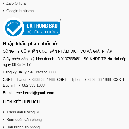
Zalo Official
Google business
Nhập khẩu phân phối bởi
CÔNG TY CỔ PHẦN CNC SẢN PHẨM DỊCH VỤ VÀ GIẢI PHÁP
Giấy phép đăng ký kinh doanh số 0107835481. Sở KHĐT TP Hà Nội cấp
ngày 09.05.2017
Đăng ký đại lý :
-
0828 55 6666
CSKH : Hanoi
-
0838 39 1988
CSKH : Tphcm
-
0828 66 1988
CSKH :
Bacninh
-
082 333 1988
Email : cnc.ketnoi@gmail.com
LIÊN KẾT HỮU ÍCH
Tranh dán tường 3D
Rèm cuốn văn phòng
Dán kính văn phòng