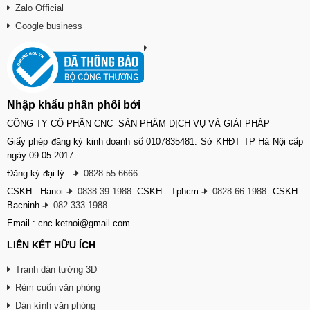
Zalo Official
Google business
Nhập khẩu phân phối bởi
CÔNG TY CỔ PHẦN CNC SẢN PHẨM DỊCH VỤ VÀ GIẢI PHÁP
Giấy phép đăng ký kinh doanh số 0107835481. Sở KHĐT TP Hà Nội cấp
ngày 09.05.2017
Đăng ký đại lý :
-
0828 55 6666
CSKH : Hanoi
-
0838 39 1988
CSKH : Tphcm
-
0828 66 1988
CSKH :
Bacninh
-
082 333 1988
Email : cnc.ketnoi@gmail.com
LIÊN KẾT HỮU ÍCH
Tranh dán tường 3D
Rèm cuốn văn phòng
Dán kính văn phòng