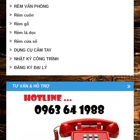
RÈM VĂN PHÒNG
Rèm cuốn
Rèm gỗ
Rèm lá dọc
Rèm cửa sổ
DỤNG CỤ CẦM TAY
NHẬT KÝ CÔNG TRÌNH
ĐĂNG KÝ ĐẠI LÝ
TƯ VẤN & HỖ TRỢ