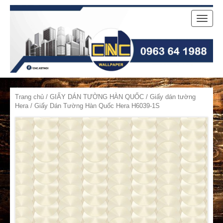
Toggle
naviga
Trang chủ
/
GIẤY DÁN TƯỜNG HÀN QUỐC
/
Giấy dán tường
Hera
/ Giấy Dán Tường Hàn Quốc Hera H6039-1S