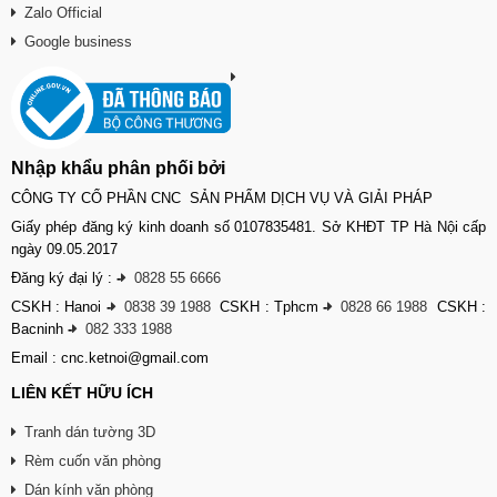
Zalo Official
Google business
Nhập khẩu phân phối bởi
CÔNG TY CỔ PHẦN CNC SẢN PHẨM DỊCH VỤ VÀ GIẢI PHÁP
Giấy phép đăng ký kinh doanh số 0107835481. Sở KHĐT TP Hà Nội cấp
ngày 09.05.2017
Đăng ký đại lý :
-
0828 55 6666
CSKH : Hanoi
-
0838 39 1988
CSKH : Tphcm
-
0828 66 1988
CSKH :
Bacninh
-
082 333 1988
Email : cnc.ketnoi@gmail.com
LIÊN KẾT HỮU ÍCH
Tranh dán tường 3D
Rèm cuốn văn phòng
Dán kính văn phòng