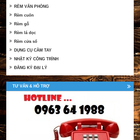
RÈM VĂN PHÒNG
Rèm cuốn
Rèm gỗ
Rèm lá dọc
Rèm cửa sổ
DỤNG CỤ CẦM TAY
NHẬT KÝ CÔNG TRÌNH
ĐĂNG KÝ ĐẠI LÝ
TƯ VẤN & HỖ TRỢ