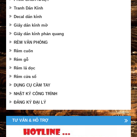
Tranh Dán Kính
Decal dán kính
Giấy dán kính mờ
Giấy dán kính phản quang
RÈM VĂN PHÒNG
Rèm cuốn
Rèm gỗ
Rèm lá dọc
Rèm cửa sổ
DỤNG CỤ CẦM TAY
NHẬT KÝ CÔNG TRÌNH
ĐĂNG KÝ ĐẠI LÝ
TƯ VẤN & HỖ TRỢ