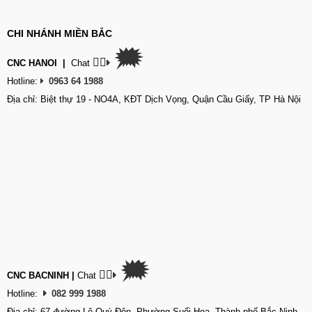
CHI NHÁNH MIỀN BẮC
🗯
👉🏽
CNC HANOI
|
Chat
Hotline:
0963 64 1988
Địa chỉ: Biệt thự 19 - NO4A, KĐT Dịch Vọng, Quận Cầu Giấy, TP Hà Nội
🗯
👉🏽
CNC BACNINH
|
Chat
Hotline:
082 999 1988
Địa chỉ: 67 đường Lê Quý Đôn, Phường Suối Hoa, Thành phố Bắc Ninh