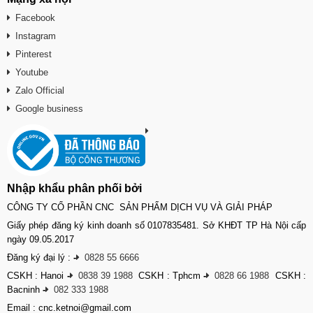
Facebook
Instagram
Pinterest
Youtube
Zalo Official
Google business
Nhập khẩu phân phối bởi
CÔNG TY CỔ PHẦN CNC SẢN PHẨM DỊCH VỤ VÀ GIẢI PHÁP
Giấy phép đăng ký kinh doanh số 0107835481. Sở KHĐT TP Hà Nội cấp
ngày 09.05.2017
Đăng ký đại lý :
-
0828 55 6666
CSKH : Hanoi
-
0838 39 1988
CSKH : Tphcm
-
0828 66 1988
CSKH :
Bacninh
-
082 333 1988
Email : cnc.ketnoi@gmail.com