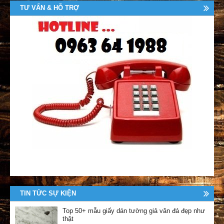
TƯ VẤN & HỖ TRỢ
TIN TỨC SỰ KIỆN
Top 50+ mẫu giấy dán tường giả vân đá đẹp như
thật