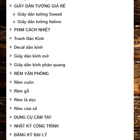
GIẤY DÁN TƯỜNG GIÁ RẺ
Giấy dán tường Sweed
Giấy dán tường Italino
PHIM CÁCH NHIỆT
Tranh Dán Kính
Decal dán kính
Giấy dán kính mờ
Giấy dán kính phản quang
RÈM VĂN PHÒNG
Rèm cuốn
Rèm gỗ
Rèm lá dọc
Rèm cửa sổ
DỤNG CỤ CẦM TAY
NHẬT KÝ CÔNG TRÌNH
ĐĂNG KÝ ĐẠI LÝ