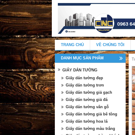
TRANG CHỦ
VỀ CHÚNG TÔI
DANH MỤC SẢN PHẨM
T
GIẤY DÁN TƯỜNG
Giấy dán tường đẹp
Giấy dán tường trơn
Giấy dán tường giả gạch
Giấy dán tường giả đá
Giấy dán tường vân gỗ
Giấy dán tường giả bê tông
Giấy dán tường hoa lá
Giấy dán tường màu trắng