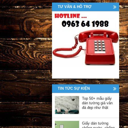
TƯ VẤN & HỖ TRỢ
TIN TỨC SỰ KIỆN
Top 50+ mẫu giấy
dán tường giả vân
đá đẹp như thật
Giấy dán tường
chống nước, chống