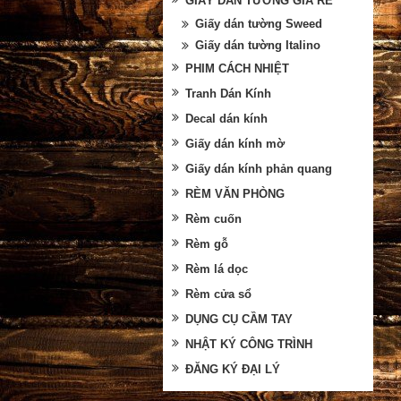
GIẤY DÁN TƯỜNG GIÁ RẺ
Giấy dán tường Sweed
Giấy dán tường Italino
PHIM CÁCH NHIỆT
Tranh Dán Kính
Decal dán kính
Giấy dán kính mờ
Giấy dán kính phản quang
RÈM VĂN PHÒNG
Rèm cuốn
Rèm gỗ
Rèm lá dọc
Rèm cửa sổ
DỤNG CỤ CẦM TAY
NHẬT KÝ CÔNG TRÌNH
ĐĂNG KÝ ĐẠI LÝ