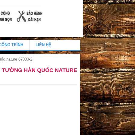
CÔNG TRÌNH
LIÊN HỆ
uốc nature 87033-2
N TƯỜNG HÀN QUỐC NATURE