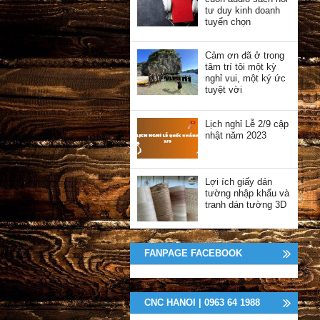
tư duy kinh doanh
tuyển chọn
Cảm ơn đã ở trong
tâm trí tôi một kỳ
nghỉ vui, một ký ức
tuyệt vời
Lịch nghỉ Lễ 2/9 cập
nhật năm 2023
Lợi ích giấy dán
tường nhập khẩu và
tranh dán tường 3D
FANPAGE FACEBOOK
CNC HANOI | 0963 64 1988