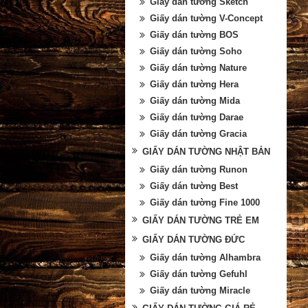
Giấy dán tường Sketch
Giấy dán tường V-Concept
Giấy dán tường BOS
Giấy dán tường Soho
Giấy dán tường Nature
Giấy dán tường Hera
Giấy dán tường Mida
Giấy dán tường Darae
Giấy dán tường Gracia
GIẤY DÁN TƯỜNG NHẬT BẢN
Giấy dán tường Runon
Giấy dán tường Best
Giấy dán tường Fine 1000
GIẤY DÁN TƯỜNG TRẺ EM
GIẤY DÁN TƯỜNG ĐỨC
Giấy dán tường Alhambra
Giấy dán tường Gefuhl
Giấy dán tường Miracle