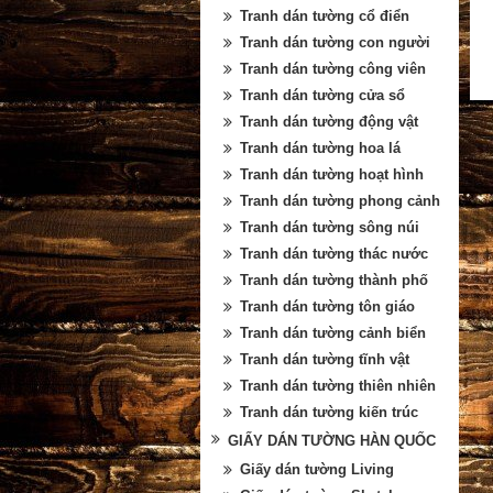
Tranh dán tường cổ điển
Tranh dán tường con người
Tranh dán tường công viên
Tranh dán tường cửa sổ
Tranh dán tường động vật
Tranh dán tường hoa lá
Tranh dán tường hoạt hình
Tranh dán tường phong cảnh
Tranh dán tường sông núi
Tranh dán tường thác nước
Tranh dán tường thành phố
Tranh dán tường tôn giáo
Tranh dán tường cảnh biển
Tranh dán tường tĩnh vật
Tranh dán tường thiên nhiên
Tranh dán tường kiến trúc
GIẤY DÁN TƯỜNG HÀN QUỐC
Giấy dán tường Living