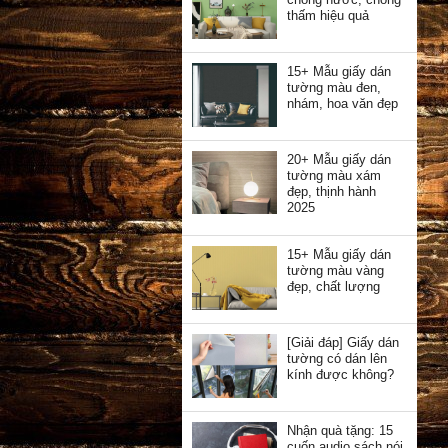
thấm hiệu quả
15+ Mẫu giấy dán
tường màu đen,
nhám, hoa văn đẹp
20+ Mẫu giấy dán
tường màu xám
đẹp, thịnh hành
2025
15+ Mẫu giấy dán
tường màu vàng
đẹp, chất lượng
[Giải đáp] Giấy dán
tường có dán lên
kính được không?
Nhận quà tặng: 15
cuốn audio sách nói