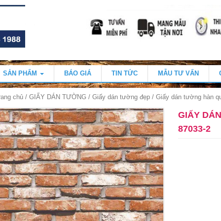
SẢN PHẨM
BÁO GIÁ
TIN TỨC
MẪU TƯ VẤN
rang chủ
/
GIẤY DÁN TƯỜNG
/
Giấy dán tường đẹp
/ Giấy dán tường hàn q
GIẤY DÁ
87033-2