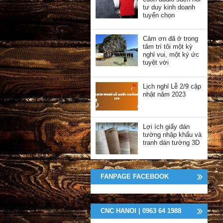
tư duy kinh doanh
tuyển chọn
Cảm ơn đã ở trong
tâm trí tôi một kỳ
nghỉ vui, một ký ức
tuyệt vời
Lịch nghỉ Lễ 2/9 cập
nhật năm 2023
Lợi ích giấy dán
tường nhập khẩu và
tranh dán tường 3D
FANPAGE FACEBOOK
CNC HANOI | 0963 64 1988