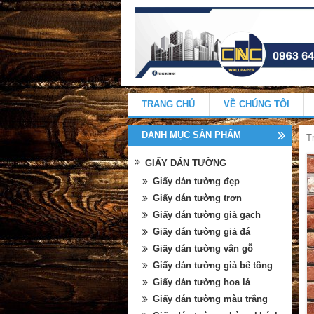
TRANG CHỦ
VỀ CHÚNG TÔI
DANH MỤC SẢN PHẨM
T
GIẤY DÁN TƯỜNG
Giấy dán tường đẹp
Giấy dán tường trơn
Giấy dán tường giả gạch
Giấy dán tường giả đá
Giấy dán tường vân gỗ
Giấy dán tường giả bê tông
Giấy dán tường hoa lá
Giấy dán tường màu trắng