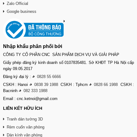
Zalo Official
Google business
Nhập khẩu phân phối bởi
CÔNG TY CỔ PHẦN CNC SẢN PHẨM DỊCH VỤ VÀ GIẢI PHÁP
Giấy phép đăng ký kinh doanh số 0107835481. Sở KHĐT TP Hà Nội cấp
ngày 09.05.2017
Đăng ký đại lý :
-
0828 55 6666
CSKH : Hanoi
-
0838 39 1988
CSKH : Tphcm
-
0828 66 1988
CSKH :
Bacninh
-
082 333 1988
Email : cnc.ketnoi@gmail.com
LIÊN KẾT HỮU ÍCH
Tranh dán tường 3D
Rèm cuốn văn phòng
Dán kính văn phòng