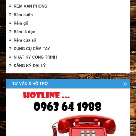
RÈM VĂN PHÒNG
Rèm cuốn
Rèm gỗ
Rèm lá dọc
Rèm cửa sổ
DỤNG CỤ CẦM TAY
NHẬT KÝ CÔNG TRÌNH
ĐĂNG KÝ ĐẠI LÝ
TƯ VẤN & HỖ TRỢ