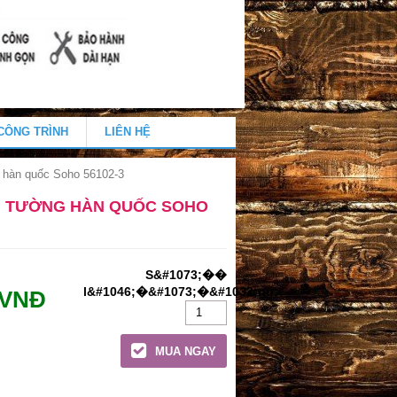
CÔNG TRÌNH
LIÊN HỆ
 hàn quốc Soho 56102-3
N TƯỜNG HÀN QUỐC SOHO
 VNĐ
MUA NGAY