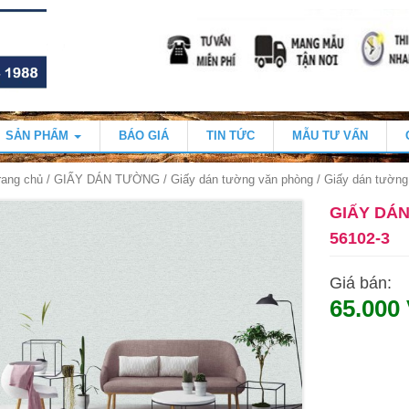
SẢN PHẨM
BÁO GIÁ
TIN TỨC
MẪU TƯ VẤN
rang chủ
/
GIẤY DÁN TƯỜNG
/
Giấy dán tường văn phòng
/ Giấy dán tường
GIẤY DÁ
56102-3
Giá bán:
65.000