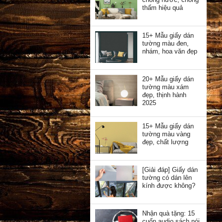
thấm hiệu quả
15+ Mẫu giấy dán
tường màu đen,
nhám, hoa văn đẹp
20+ Mẫu giấy dán
tường màu xám
đẹp, thịnh hành
2025
15+ Mẫu giấy dán
tường màu vàng
đẹp, chất lượng
[Giải đáp] Giấy dán
tường có dán lên
kính được không?
Nhận quà tặng: 15
cuốn audio sách nói