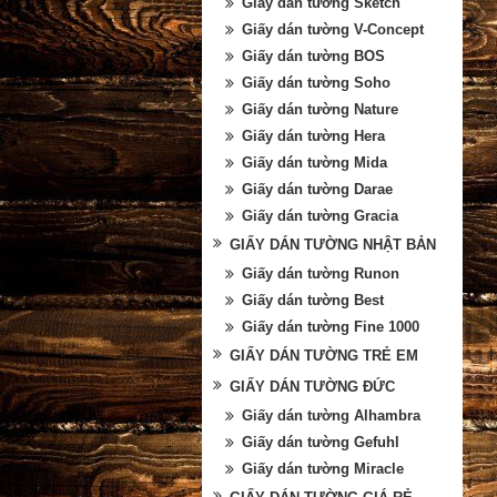
Giấy dán tường Sketch
Giấy dán tường V-Concept
Giấy dán tường BOS
Giấy dán tường Soho
Giấy dán tường Nature
Giấy dán tường Hera
Giấy dán tường Mida
Giấy dán tường Darae
Giấy dán tường Gracia
GIẤY DÁN TƯỜNG NHẬT BẢN
Giấy dán tường Runon
Giấy dán tường Best
Giấy dán tường Fine 1000
GIẤY DÁN TƯỜNG TRẺ EM
GIẤY DÁN TƯỜNG ĐỨC
Giấy dán tường Alhambra
Giấy dán tường Gefuhl
Giấy dán tường Miracle