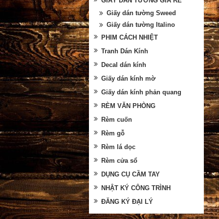
GIẤY DÁN TƯỜNG GIÁ RẺ
Giấy dán tường Sweed
Giấy dán tường Italino
PHIM CÁCH NHIỆT
Tranh Dán Kính
Decal dán kính
Giấy dán kính mờ
Giấy dán kính phản quang
RÈM VĂN PHÒNG
Rèm cuốn
Rèm gỗ
Rèm lá dọc
Rèm cửa sổ
DỤNG CỤ CẦM TAY
NHẬT KÝ CÔNG TRÌNH
ĐĂNG KÝ ĐẠI LÝ