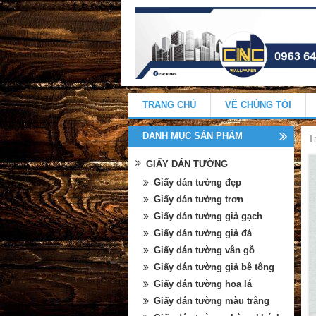
TRANG CHỦ
VỀ CHÚNG TÔI
DANH MỤC SẢN PHẨM
T
GIẤY DÁN TƯỜNG
Giấy dán tường đẹp
Giấy dán tường trơn
Giấy dán tường giả gạch
Giấy dán tường giả đá
Giấy dán tường vân gỗ
Giấy dán tường giả bê tông
Giấy dán tường hoa lá
Giấy dán tường màu trắng