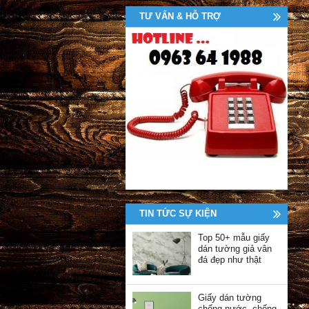
TƯ VẤN & HỖ TRỢ
TIN TỨC SỰ KIỆN
Top 50+ mẫu giấy
dán tường giả vân
đá đẹp như thật
Giấy dán tường
chống nước, chống