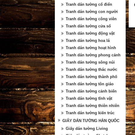
Tranh dán tường cổ điển
Tranh dán tường con người
Tranh dán tường công viên
Tranh dán tường cửa sổ
Tranh dán tường động vật
Tranh dán tường hoa lá
Tranh dán tường hoạt hình
Tranh dán tường phong cảnh
Tranh dán tường sông núi
Tranh dán tường thác nước
Tranh dán tường thành phố
Tranh dán tường tôn giáo
Tranh dán tường cảnh biển
Tranh dán tường tĩnh vật
Tranh dán tường thiên nhiên
Tranh dán tường kiến trúc
GIẤY DÁN TƯỜNG HÀN QUỐC
Giấy dán tường Living