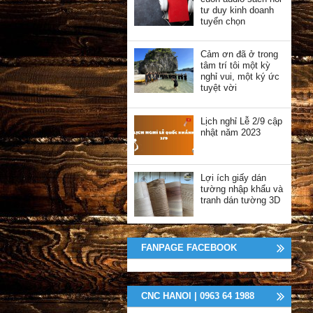
tư duy kinh doanh
tuyển chọn
Cảm ơn đã ở trong
tâm trí tôi một kỳ
nghỉ vui, một ký ức
tuyệt vời
Lịch nghỉ Lễ 2/9 cập
nhật năm 2023
Lợi ích giấy dán
tường nhập khẩu và
tranh dán tường 3D
FANPAGE FACEBOOK
CNC HANOI | 0963 64 1988