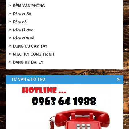
RÈM VĂN PHÒNG
Rèm cuốn
Rèm gỗ
Rèm lá dọc
Rèm cửa sổ
DỤNG CỤ CẦM TAY
NHẬT KÝ CÔNG TRÌNH
ĐĂNG KÝ ĐẠI LÝ
TƯ VẤN & HỖ TRỢ