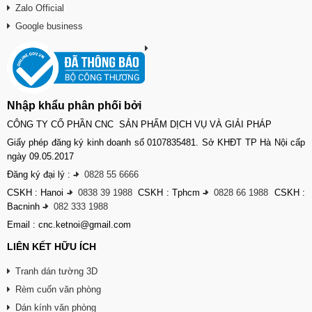
Zalo Official
Google business
Nhập khẩu phân phối bởi
CÔNG TY CỔ PHẦN CNC SẢN PHẨM DỊCH VỤ VÀ GIẢI PHÁP
Giấy phép đăng ký kinh doanh số 0107835481. Sở KHĐT TP Hà Nội cấp
ngày 09.05.2017
Đăng ký đại lý :
-
0828 55 6666
CSKH : Hanoi
-
0838 39 1988
CSKH : Tphcm
-
0828 66 1988
CSKH :
Bacninh
-
082 333 1988
Email : cnc.ketnoi@gmail.com
LIÊN KẾT HỮU ÍCH
Tranh dán tường 3D
Rèm cuốn văn phòng
Dán kính văn phòng