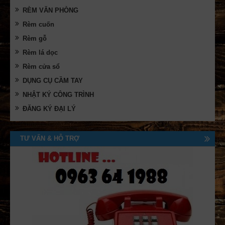
RÈM VĂN PHÒNG
Rèm cuốn
Rèm gỗ
Rèm lá dọc
Rèm cửa sổ
DỤNG CỤ CẦM TAY
NHẬT KÝ CÔNG TRÌNH
ĐĂNG KÝ ĐẠI LÝ
TƯ VẤN & HỖ TRỢ