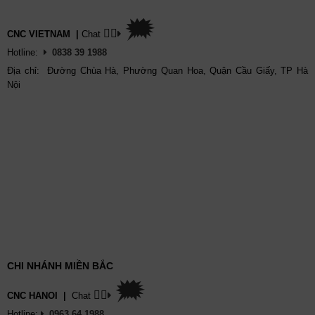
🗯
👉🏽
CNC VIETNAM
|
Chat
Hotline:
0838 39 1988
Địa chỉ: Đường Chùa Hà, Phường Quan Hoa, Quận Cầu Giấy, TP Hà
Nội
CHI NHÁNH MIỀN BẮC
🗯
👉🏽
CNC HANOI
|
Chat
Hotline:
0963 64 1988