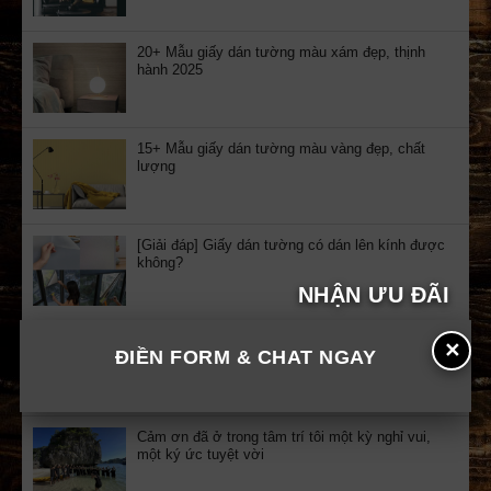
20+ Mẫu giấy dán tường màu xám đẹp, thịnh
hành 2025
15+ Mẫu giấy dán tường màu vàng đẹp, chất
lượng
[Giải đáp] Giấy dán tường có dán lên kính được
không?
NHẬN ƯU ĐÃI
Nhận quà tặng: 15 cuốn audio sách nói tư duy
✕
ĐIỀN FORM & CHAT NGAY
kinh doanh tuyển chọn
Cảm ơn đã ở trong tâm trí tôi một kỳ nghỉ vui,
một ký ức tuyệt vời