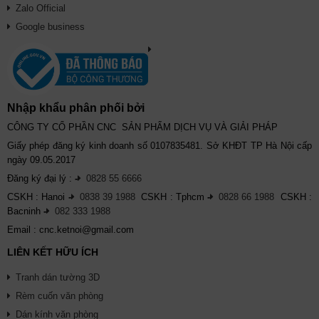
Zalo Official
Google business
Nhập khẩu phân phối bởi
CÔNG TY CỔ PHẦN CNC SẢN PHẨM DỊCH VỤ VÀ GIẢI PHÁP
Giấy phép đăng ký kinh doanh số 0107835481. Sở KHĐT TP Hà Nội cấp
ngày 09.05.2017
Đăng ký đại lý :
-
0828 55 6666
CSKH : Hanoi
-
0838 39 1988
CSKH : Tphcm
-
0828 66 1988
CSKH :
Bacninh
-
082 333 1988
Email : cnc.ketnoi@gmail.com
LIÊN KẾT HỮU ÍCH
Tranh dán tường 3D
Rèm cuốn văn phòng
Dán kính văn phòng