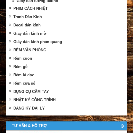
Giấy dán tường Italino
PHIM CÁCH NHIỆT
Tranh Dán Kính
Decal dán kính
Giấy dán kính mờ
Giấy dán kính phản quang
RÈM VĂN PHÒNG
Rèm cuốn
Rèm gỗ
Rèm lá dọc
Rèm cửa sổ
DỤNG CỤ CẦM TAY
NHẬT KÝ CÔNG TRÌNH
ĐĂNG KÝ ĐẠI LÝ
TƯ VẤN & HỖ TRỢ