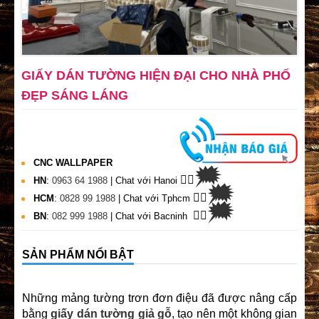
GIẤY DÁN TƯỜNG HIỆN ĐẠI CHO NHÀ PHỐ
ĐẸP SÁNG LÁNG
CNC WALLPAPER
🗯
👉🏽
HN
:
0963 64 1988
| Chat
với Hanoi
🗯
👉🏽
HCM
:
0828 99 1988
| Chat với Tphcm
🗯
👉🏽
BN
:
082 999 1988
| Chat với Bacninh
SẢN PHẨM NỔI BẬT
Những mảng tường trơn đơn điệu đã được nâng cấp
bằng
giấy dán tường giả gỗ
, tạo nên một không gian