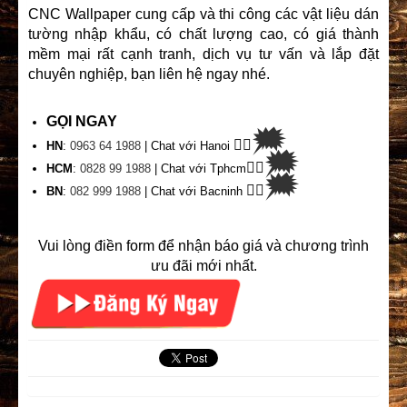
CNC Wallpaper cung cấp và thi công các vật liệu dán
tường nhập khẩu, có chất lượng cao, có giá thành
mềm mại rất cạnh tranh, dịch vụ tư vấn và lắp đặt
chuyên nghiệp, bạn liên hệ ngay nhé.
GỌI NGAY
🗯
👉🏽
HN
:
0963 64 1988
| Chat
với Hanoi
🗯
👉🏽
HCM
:
0828 99 1988
| Chat với Tphcm
🗯
👉🏽
BN
:
082 999 1988
| Chat với Bacninh
Vui lòng điền form để nhận báo giá và chương trình
ưu đãi mới nhất.