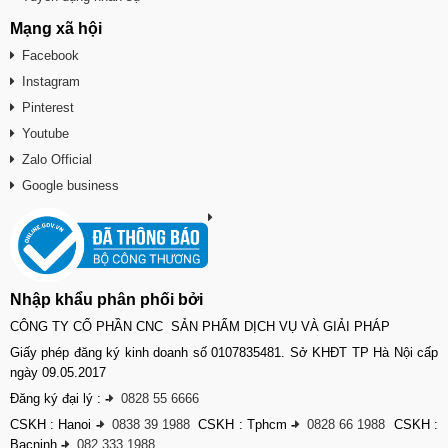
Mạng xã hội
Facebook
Instagram
Pinterest
Youtube
Zalo Official
Google business
Nhập khẩu phân phối bởi
CÔNG TY CỔ PHẦN CNC SẢN PHẨM DỊCH VỤ VÀ GIẢI PHÁP
Giấy phép đăng ký kinh doanh số 0107835481. Sở KHĐT TP Hà Nội cấp
ngày 09.05.2017
Đăng ký đại lý :
-
0828 55 6666
CSKH : Hanoi
-
0838 39 1988
CSKH : Tphcm
-
0828 66 1988
CSKH :
Bacninh
-
082 333 1988