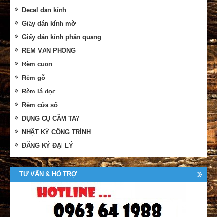
Decal dán kính
Giấy dán kính mờ
Giấy dán kính phản quang
RÈM VĂN PHÒNG
Rèm cuốn
Rèm gỗ
Rèm lá dọc
Rèm cửa sổ
DỤNG CỤ CẦM TAY
NHẬT KÝ CÔNG TRÌNH
ĐĂNG KÝ ĐẠI LÝ
TƯ VẤN & HỖ TRỢ