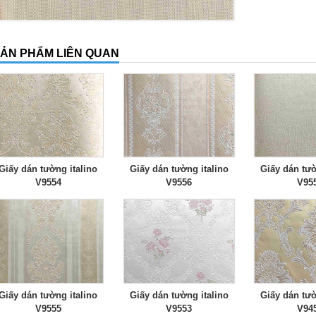
ẢN PHẨM LIÊN QUAN
Giấy dán tường italino
Giấy dán tường italino
Giấy dán tườ
V9554
V9556
V95
Giấy dán tường italino
Giấy dán tường italino
Giấy dán tườ
V9555
V9553
V94