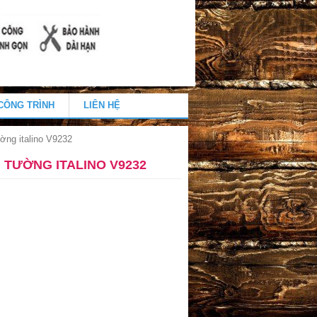
CÔNG TRÌNH
LIÊN HỆ
ờng italino V9232
 TƯỜNG ITALINO V9232