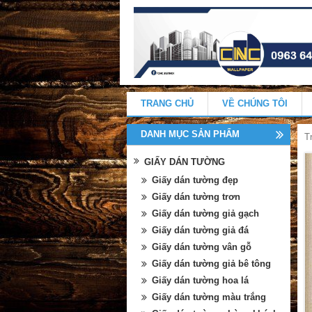
TRANG CHỦ
VỀ CHÚNG TÔI
DANH MỤC SẢN PHẨM
T
GIẤY DÁN TƯỜNG
Giấy dán tường đẹp
Giấy dán tường trơn
Giấy dán tường giả gạch
Giấy dán tường giả đá
Giấy dán tường vân gỗ
Giấy dán tường giả bê tông
Giấy dán tường hoa lá
Giấy dán tường màu trắng