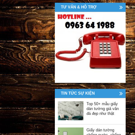
TƯ VẤN & HỖ TRỢ
TIN TỨC SỰ KIỆN
Top 50+ mẫu giấy
dán tường giả vân
đá đẹp như thật
Giấy dán tường
chống nước, chống