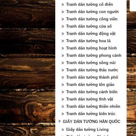
Tranh dán tường cổ điển
Tranh dán tường con người
Tranh dán tường công viên
Tranh dán tường cửa sổ
Tranh dán tường động vật
Tranh dán tường hoa lá
Tranh dán tường hoạt hình
Tranh dán tường phong cảnh
Tranh dán tường sông núi
Tranh dán tường thác nước
Tranh dán tường thành phố
Tranh dán tường tôn giáo
Tranh dán tường cảnh biển
Tranh dán tường tĩnh vật
Tranh dán tường thiên nhiên
Tranh dán tường kiến trúc
GIẤY DÁN TƯỜNG HÀN QUỐC
Giấy dán tường Living