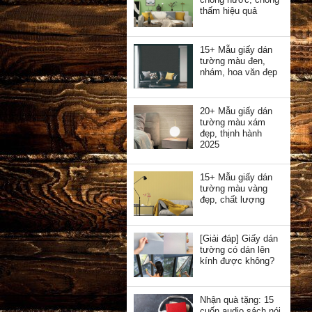
thấm hiệu quả
15+ Mẫu giấy dán
tường màu đen,
nhám, hoa văn đẹp
20+ Mẫu giấy dán
tường màu xám
đẹp, thịnh hành
2025
15+ Mẫu giấy dán
tường màu vàng
đẹp, chất lượng
[Giải đáp] Giấy dán
tường có dán lên
kính được không?
Nhận quà tặng: 15
cuốn audio sách nói