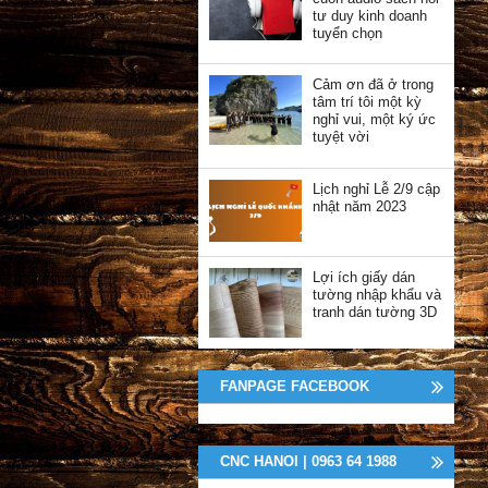
tư duy kinh doanh
tuyển chọn
Cảm ơn đã ở trong
tâm trí tôi một kỳ
nghỉ vui, một ký ức
tuyệt vời
Lịch nghỉ Lễ 2/9 cập
nhật năm 2023
Lợi ích giấy dán
tường nhập khẩu và
tranh dán tường 3D
FANPAGE FACEBOOK
CNC HANOI | 0963 64 1988