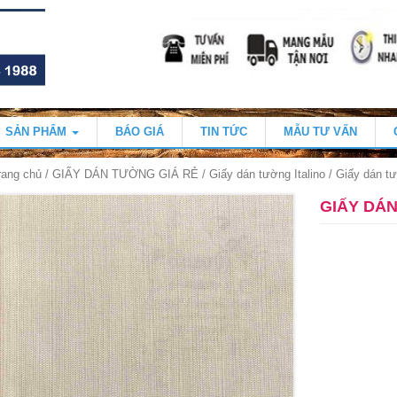
SẢN PHẨM
BÁO GIÁ
TIN TỨC
MẪU TƯ VẤN
rang chủ
/
GIẤY DÁN TƯỜNG GIÁ RẺ
/
Giấy dán tường Italino
/ Giấy dán tư
GIẤY DÁN