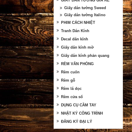
GIẤY DÁN TƯỜNG GIÁ RẺ
Giấy dán tường Sweed
Giấy dán tường Italino
PHIM CÁCH NHIỆT
Tranh Dán Kính
Decal dán kính
Giấy dán kính mờ
Giấy dán kính phản quang
RÈM VĂN PHÒNG
Rèm cuốn
Rèm gỗ
Rèm lá dọc
Rèm cửa sổ
DỤNG CỤ CẦM TAY
NHẬT KÝ CÔNG TRÌNH
ĐĂNG KÝ ĐẠI LÝ