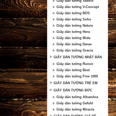
Giấy dán tường Sketch
Giấy dán tường V-Concept
Giấy dán tường BOS
Giấy dán tường Soho
Giấy dán tường Nature
Giấy dán tường Hera
Giấy dán tường Mida
Giấy dán tường Darae
Giấy dán tường Gracia
GIẤY DÁN TƯỜNG NHẬT BẢN
Giấy dán tường Runon
Giấy dán tường Best
Giấy dán tường Fine 1000
GIẤY DÁN TƯỜNG TRẺ EM
GIẤY DÁN TƯỜNG ĐỨC
Giấy dán tường Alhambra
Giấy dán tường Gefuhl
Giấy dán tường Miracle