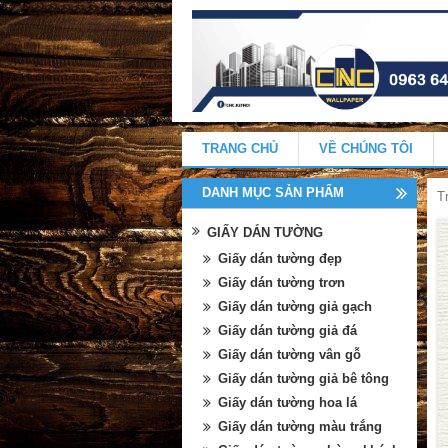
TRANG CHỦ
VỀ CHÚNG TÔI
DANH MỤC SẢN PHẨM
T
GIẤY DÁN TƯỜNG
Giấy dán tường đẹp
Giấy dán tường trơn
Giấy dán tường giả gạch
Giấy dán tường giả đá
Giấy dán tường vân gỗ
Giấy dán tường giả bê tông
Giấy dán tường hoa lá
Giấy dán tường màu trắng