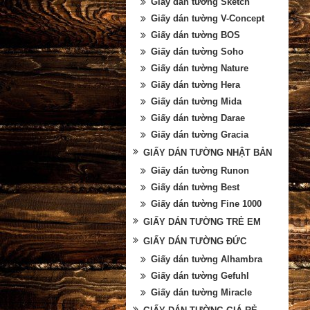
Giấy dán tường Sketch
Giấy dán tường V-Concept
Giấy dán tường BOS
Giấy dán tường Soho
Giấy dán tường Nature
Giấy dán tường Hera
Giấy dán tường Mida
Giấy dán tường Darae
Giấy dán tường Gracia
GIẤY DÁN TƯỜNG NHẬT BẢN
Giấy dán tường Runon
Giấy dán tường Best
Giấy dán tường Fine 1000
GIẤY DÁN TƯỜNG TRẺ EM
GIẤY DÁN TƯỜNG ĐỨC
Giấy dán tường Alhambra
Giấy dán tường Gefuhl
Giấy dán tường Miracle