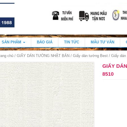
SẢN PHẨM
BÁO GIÁ
TIN TỨC
MẪU TƯ VẤN
rang chủ
/
GIẤY DÁN TƯỜNG NHẬT BẢN
/
Giấy dán tường Best
/ Giấy dán
GIẤY DÁ
8510