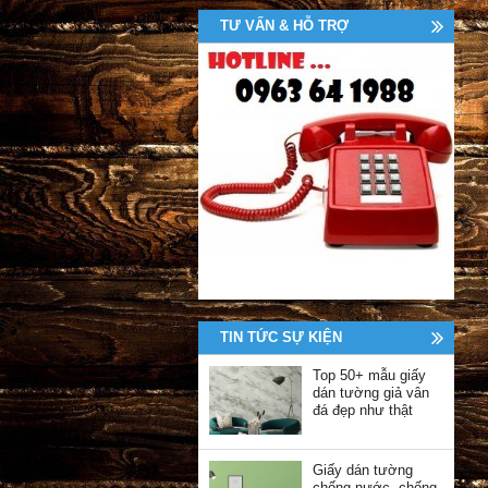
TƯ VẤN & HỖ TRỢ
TIN TỨC SỰ KIỆN
Top 50+ mẫu giấy
dán tường giả vân
đá đẹp như thật
Giấy dán tường
chống nước, chống