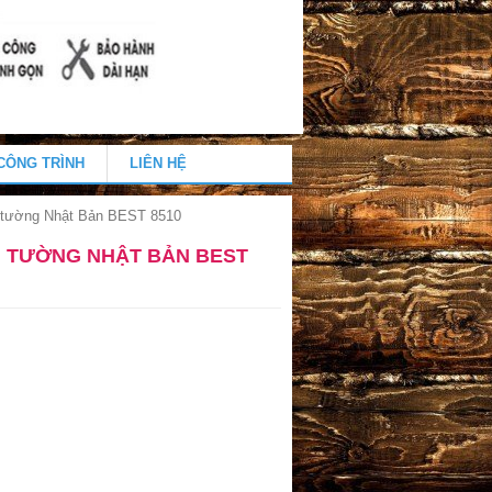
CÔNG TRÌNH
LIÊN HỆ
 tường Nhật Bản BEST 8510
N TƯỜNG NHẬT BẢN BEST