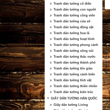
Tranh dán tường cổ điển
Tranh dán tường con người
Tranh dán tường công viên
Tranh dán tường cửa sổ
Tranh dán tường động vật
Tranh dán tường hoa lá
Tranh dán tường hoạt hình
Tranh dán tường phong cảnh
Tranh dán tường sông núi
Tranh dán tường thác nước
Tranh dán tường thành phố
Tranh dán tường tôn giáo
Tranh dán tường cảnh biển
Tranh dán tường tĩnh vật
Tranh dán tường thiên nhiên
Tranh dán tường kiến trúc
GIẤY DÁN TƯỜNG HÀN QUỐC
Giấy dán tường Living