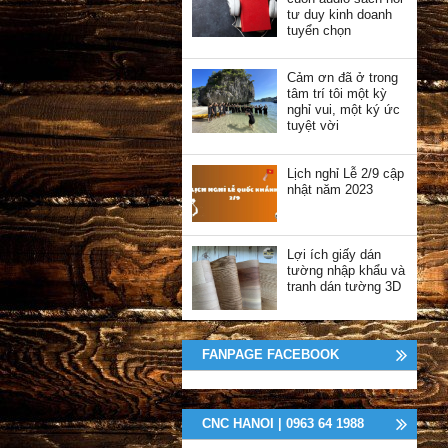
tư duy kinh doanh
tuyển chọn
Cảm ơn đã ở trong
tâm trí tôi một kỳ
nghỉ vui, một ký ức
tuyệt vời
Lịch nghỉ Lễ 2/9 cập
nhật năm 2023
Lợi ích giấy dán
tường nhập khẩu và
tranh dán tường 3D
FANPAGE FACEBOOK
CNC HANOI | 0963 64 1988