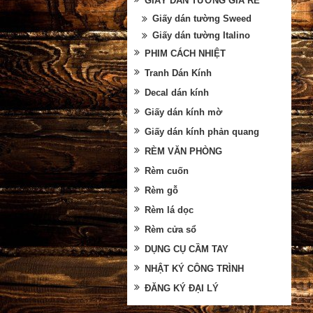
GIẤY DÁN TƯỜNG GIÁ RẺ
Giấy dán tường Sweed
Giấy dán tường Italino
PHIM CÁCH NHIỆT
Tranh Dán Kính
Decal dán kính
Giấy dán kính mờ
Giấy dán kính phản quang
RÈM VĂN PHÒNG
Rèm cuốn
Rèm gỗ
Rèm lá dọc
Rèm cửa sổ
DỤNG CỤ CẦM TAY
NHẬT KÝ CÔNG TRÌNH
ĐĂNG KÝ ĐẠI LÝ