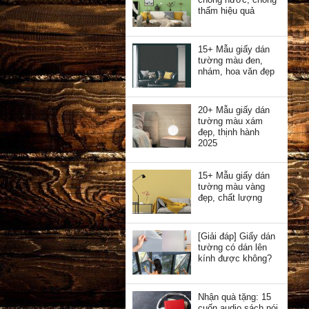
thấm hiệu quả
15+ Mẫu giấy dán
tường màu đen,
nhám, hoa văn đẹp
20+ Mẫu giấy dán
tường màu xám
đẹp, thịnh hành
2025
15+ Mẫu giấy dán
tường màu vàng
đẹp, chất lượng
[Giải đáp] Giấy dán
tường có dán lên
kính được không?
Nhận quà tặng: 15
cuốn audio sách nói