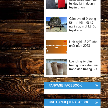
tư duy kinh doanh
tuyển chọn
Cảm ơn đã ở trong
tâm trí tôi một kỳ
nghỉ vui, một ký ức
tuyệt vời
Lịch nghỉ Lễ 2/9 cập
nhật năm 2023
Lợi ích giấy dán
tường nhập khẩu và
tranh dán tường 3D
FANPAGE FACEBOOK
CNC HANOI | 0963 64 1988