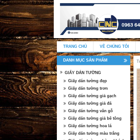
TRANG CHỦ
VỀ CHÚNG TÔI
DANH MỤC SẢN PHẨM
T
GIẤY DÁN TƯỜNG
Giấy dán tường đẹp
Giấy dán tường trơn
Giấy dán tường giả gạch
Giấy dán tường giả đá
Giấy dán tường vân gỗ
Giấy dán tường giả bê tông
Giấy dán tường hoa lá
Giấy dán tường màu trắng