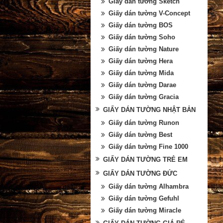
Giấy dán tường Sketch
Giấy dán tường V-Concept
Giấy dán tường BOS
Giấy dán tường Soho
Giấy dán tường Nature
Giấy dán tường Hera
Giấy dán tường Mida
Giấy dán tường Darae
Giấy dán tường Gracia
GIẤY DÁN TƯỜNG NHẬT BẢN
Giấy dán tường Runon
Giấy dán tường Best
Giấy dán tường Fine 1000
GIẤY DÁN TƯỜNG TRẺ EM
GIẤY DÁN TƯỜNG ĐỨC
Giấy dán tường Alhambra
Giấy dán tường Gefuhl
Giấy dán tường Miracle