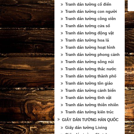
Tranh dán tường cổ điển
Tranh dán tường con người
Tranh dán tường công viên
Tranh dán tường cửa sổ
Tranh dán tường động vật
Tranh dán tường hoa lá
Tranh dán tường hoạt hình
Tranh dán tường phong cảnh
Tranh dán tường sông núi
Tranh dán tường thác nước
Tranh dán tường thành phố
Tranh dán tường tôn giáo
Tranh dán tường cảnh biển
Tranh dán tường tĩnh vật
Tranh dán tường thiên nhiên
Tranh dán tường kiến trúc
GIẤY DÁN TƯỜNG HÀN QUỐC
Giấy dán tường Living