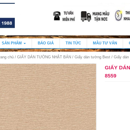
SẢN PHẨM
BÁO GIÁ
TIN TỨC
MẪU TƯ VẤN
rang chủ
/
GIẤY DÁN TƯỜNG NHẬT BẢN
/
Giấy dán tường Best
/ Giấy dán
GIẤY DÁ
8559