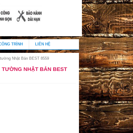
CÔNG TRÌNH
LIÊN HỆ
 tường Nhật Bản BEST 8559
N TƯỜNG NHẬT BẢN BEST