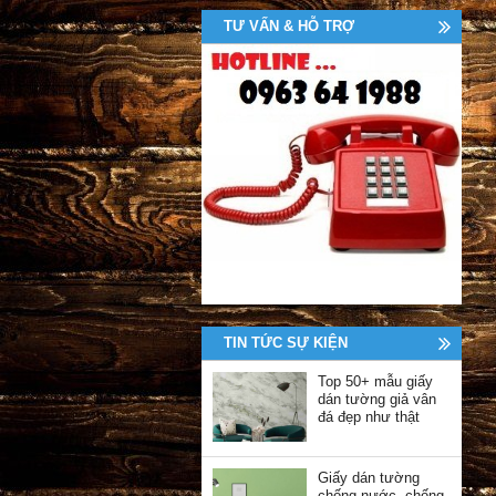
TƯ VẤN & HỖ TRỢ
TIN TỨC SỰ KIỆN
Top 50+ mẫu giấy
dán tường giả vân
đá đẹp như thật
Giấy dán tường
chống nước, chống