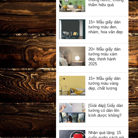
thấm hiệu quả
15+ Mẫu giấy dán
tường màu đen,
nhám, hoa văn đẹp
20+ Mẫu giấy dán
tường màu xám
đẹp, thịnh hành
2025
15+ Mẫu giấy dán
tường màu vàng
đẹp, chất lượng
[Giải đáp] Giấy dán
tường có dán lên
kính được không?
Nhận quà tặng: 15
cuốn audio sách nói