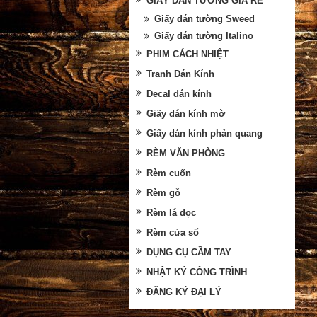
GIẤY DÁN TƯỜNG GIÁ RẺ
Giấy dán tường Sweed
Giấy dán tường Italino
PHIM CÁCH NHIỆT
Tranh Dán Kính
Decal dán kính
Giấy dán kính mờ
Giấy dán kính phản quang
RÈM VĂN PHÒNG
Rèm cuốn
Rèm gỗ
Rèm lá dọc
Rèm cửa sổ
DỤNG CỤ CẦM TAY
NHẬT KÝ CÔNG TRÌNH
ĐĂNG KÝ ĐẠI LÝ