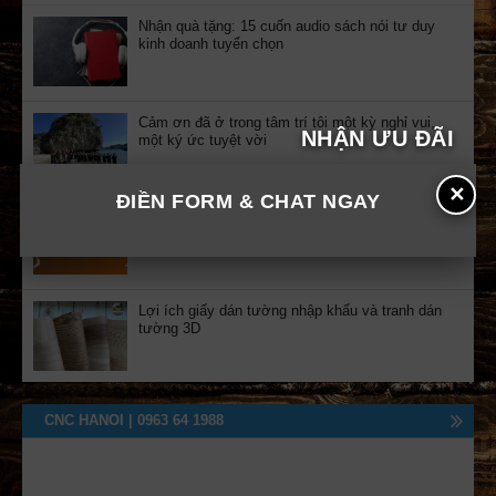
Nhận quà tặng: 15 cuốn audio sách nói tư duy
kinh doanh tuyển chọn
Cảm ơn đã ở trong tâm trí tôi một kỳ nghỉ vui,
NHẬN ƯU ĐÃI
một ký ức tuyệt vời
✕
ĐIỀN FORM & CHAT NGAY
Lịch nghỉ Lễ 2/9 cập nhật năm 2023
Lợi ích giấy dán tường nhập khẩu và tranh dán
tường 3D
CNC HANOI | 0963 64 1988