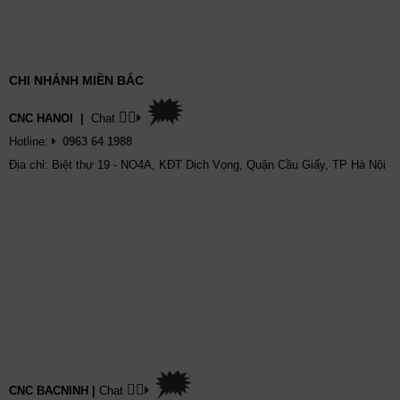
CHI NHÁNH MIỀN BẮC
🗯
👉🏽
CNC HANOI
|
Chat
Hotline:
0963 64 1988
Địa chỉ: Biệt thự 19 - NO4A, KĐT Dịch Vọng, Quận Cầu Giấy, TP Hà Nội
🗯
👉🏽
CNC BACNINH
|
Chat