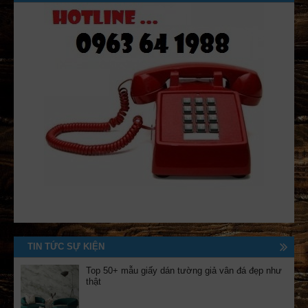
TIN TỨC SỰ KIỆN
Top 50+ mẫu giấy dán tường giả vân đá đẹp như
thật