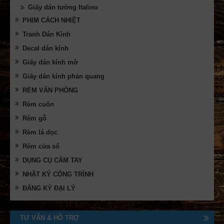
Giấy dán tường Italino
PHIM CÁCH NHIỆT
Tranh Dán Kính
Decal dán kính
Giấy dán kính mờ
Giấy dán kính phản quang
RÈM VĂN PHÒNG
Rèm cuốn
Rèm gỗ
Rèm lá dọc
Rèm cửa sổ
DỤNG CỤ CẦM TAY
NHẬT KÝ CÔNG TRÌNH
ĐĂNG KÝ ĐẠI LÝ
TƯ VẤN & HỖ TRỢ