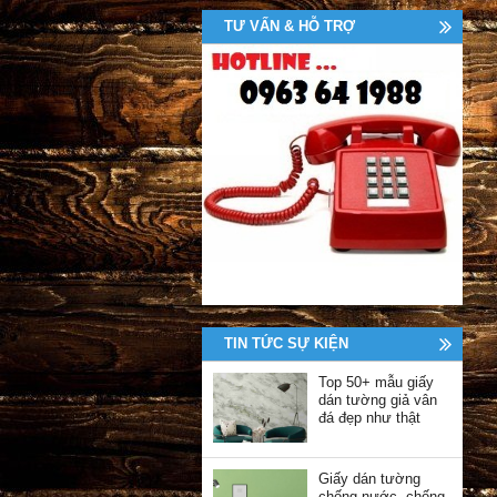
TƯ VẤN & HỖ TRỢ
TIN TỨC SỰ KIỆN
Top 50+ mẫu giấy
dán tường giả vân
đá đẹp như thật
Giấy dán tường
chống nước, chống