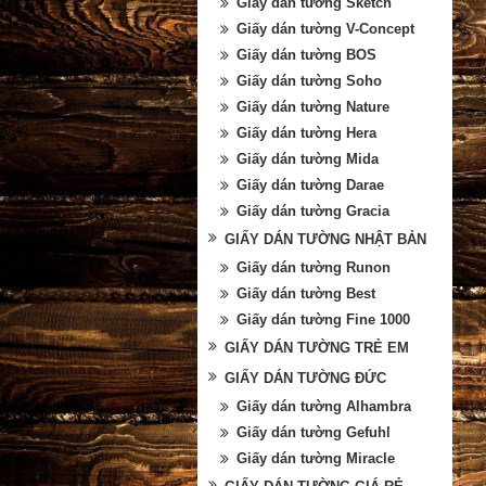
Giấy dán tường Sketch
Giấy dán tường V-Concept
Giấy dán tường BOS
Giấy dán tường Soho
Giấy dán tường Nature
Giấy dán tường Hera
Giấy dán tường Mida
Giấy dán tường Darae
Giấy dán tường Gracia
GIẤY DÁN TƯỜNG NHẬT BẢN
Giấy dán tường Runon
Giấy dán tường Best
Giấy dán tường Fine 1000
GIẤY DÁN TƯỜNG TRẺ EM
GIẤY DÁN TƯỜNG ĐỨC
Giấy dán tường Alhambra
Giấy dán tường Gefuhl
Giấy dán tường Miracle