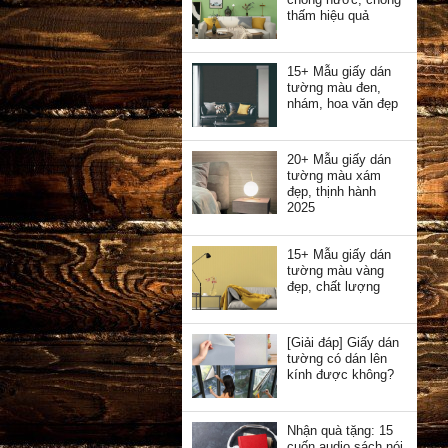
thấm hiệu quả
15+ Mẫu giấy dán
tường màu đen,
nhám, hoa văn đẹp
20+ Mẫu giấy dán
tường màu xám
đẹp, thịnh hành
2025
15+ Mẫu giấy dán
tường màu vàng
đẹp, chất lượng
[Giải đáp] Giấy dán
tường có dán lên
kính được không?
Nhận quà tặng: 15
cuốn audio sách nói