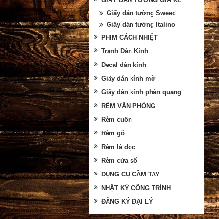
GIẤY DÁN TƯỜNG GIÁ RẺ
Giấy dán tường Sweed
Giấy dán tường Italino
PHIM CÁCH NHIỆT
Tranh Dán Kính
Decal dán kính
Giấy dán kính mờ
Giấy dán kính phản quang
RÈM VĂN PHÒNG
Rèm cuốn
Rèm gỗ
Rèm lá dọc
Rèm cửa sổ
DỤNG CỤ CẦM TAY
NHẬT KÝ CÔNG TRÌNH
ĐĂNG KÝ ĐẠI LÝ