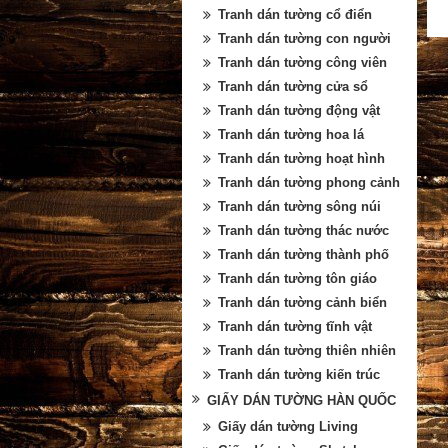
Tranh dán tường cổ điển
Tranh dán tường con người
Tranh dán tường công viên
Tranh dán tường cửa sổ
Tranh dán tường động vật
Tranh dán tường hoa lá
Tranh dán tường hoạt hình
Tranh dán tường phong cảnh
Tranh dán tường sông núi
Tranh dán tường thác nước
Tranh dán tường thành phố
Tranh dán tường tôn giáo
Tranh dán tường cảnh biển
Tranh dán tường tĩnh vật
Tranh dán tường thiên nhiên
Tranh dán tường kiến trúc
GIẤY DÁN TƯỜNG HÀN QUỐC
Giấy dán tường Living