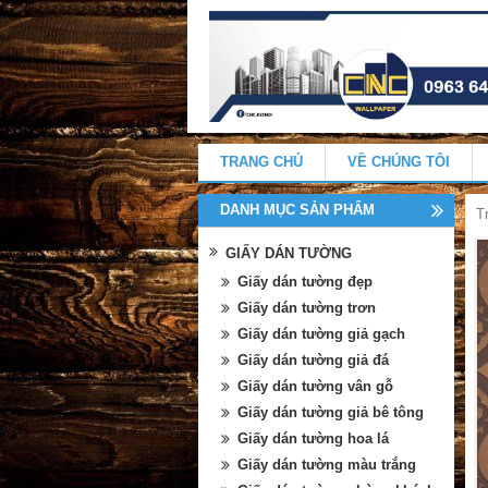
TRANG CHỦ
VỀ CHÚNG TÔI
DANH MỤC SẢN PHẨM
T
GIẤY DÁN TƯỜNG
Giấy dán tường đẹp
Giấy dán tường trơn
Giấy dán tường giả gạch
Giấy dán tường giả đá
Giấy dán tường vân gỗ
Giấy dán tường giả bê tông
Giấy dán tường hoa lá
Giấy dán tường màu trắng