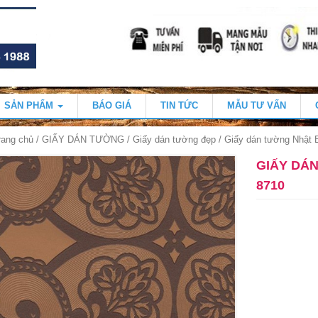
SẢN PHẨM
BÁO GIÁ
TIN TỨC
MẪU TƯ VẤN
rang chủ
/
GIẤY DÁN TƯỜNG
/
Giấy dán tường đẹp
/ Giấy dán tường Nhật
GIẤY DÁ
8710