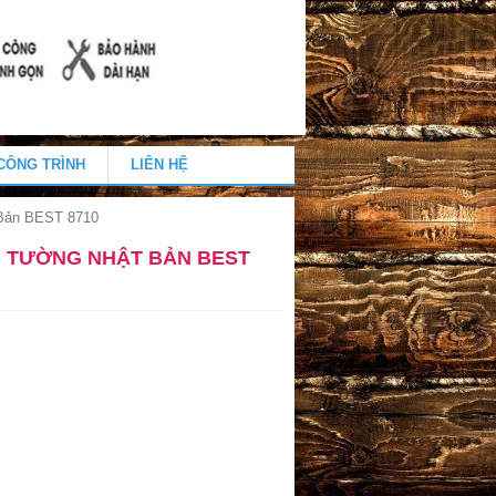
CÔNG TRÌNH
LIÊN HỆ
 Bản BEST 8710
N TƯỜNG NHẬT BẢN BEST