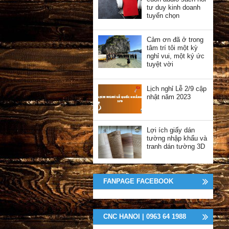
tư duy kinh doanh
tuyển chọn
Cảm ơn đã ở trong
tâm trí tôi một kỳ
nghỉ vui, một ký ức
tuyệt vời
Lịch nghỉ Lễ 2/9 cập
nhật năm 2023
Lợi ích giấy dán
tường nhập khẩu và
tranh dán tường 3D
FANPAGE FACEBOOK
CNC HANOI | 0963 64 1988