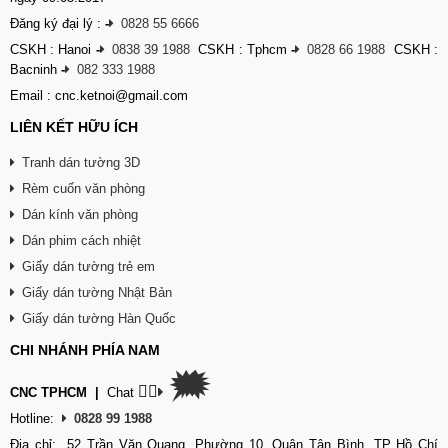
Đăng ký đại lý :
-
0828 55 6666
CSKH : Hanoi
-
0838 39 1988
CSKH : Tphcm
-
0828 66 1988
CSKH :
Bacninh
-
082 333 1988
Email : cnc.ketnoi@gmail.com
LIÊN KẾT HỮU ÍCH
Tranh dán tường 3D
Rèm cuốn văn phòng
Dán kính văn phòng
Dán phim cách nhiệt
Giấy dán tường trẻ em
Giấy dán tường Nhật Bản
Giấy dán tường Hàn Quốc
CHI NHÁNH PHÍA NAM
🗯
👉🏽
CNC TPHCM
|
Chat
Hotline:
0828 99 1988
Địa chỉ: 52 Trần Văn Quang, Phường 10, Quận Tân Bình, TP Hồ Chí