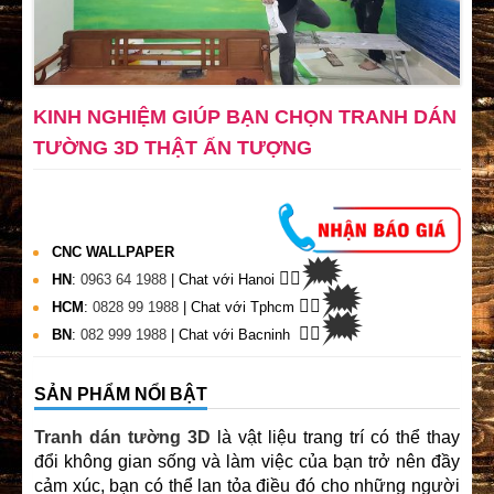
KINH NGHIỆM GIÚP BẠN CHỌN TRANH DÁN
TƯỜNG 3D THẬT ẤN TƯỢNG
CNC WALLPAPER
🗯
👉🏽
HN
:
0963 64 1988
| Chat
với Hanoi
🗯
👉🏽
HCM
:
0828 99 1988
| Chat với Tphcm
🗯
👉🏽
BN
:
082 999 1988
| Chat với Bacninh
SẢN PHẨM NỔI BẬT
Tranh dán tường 3D
là vật liệu trang trí có thể thay
đổi không gian sống và làm việc của bạn trở nên đầy
cảm xúc, bạn có thể lan tỏa điều đó cho những người