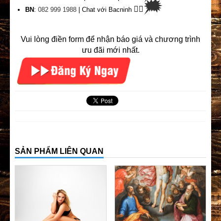
🗯
👉🏽
BN
:
082 999 1988
| Chat với Bacninh
Vui lòng điền form để nhận báo giá và chương trình
ưu đãi mới nhất.
SẢN PHẨM LIÊN QUAN