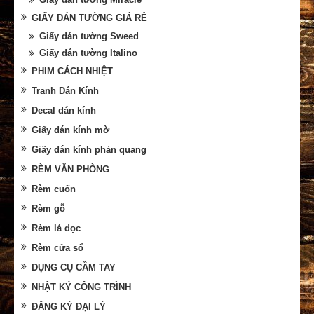
GIẤY DÁN TƯỜNG GIÁ RẺ
Giấy dán tường Sweed
Giấy dán tường Italino
PHIM CÁCH NHIỆT
Tranh Dán Kính
Decal dán kính
Giấy dán kính mờ
Giấy dán kính phản quang
RÈM VĂN PHÒNG
Rèm cuốn
Rèm gỗ
Rèm lá dọc
Rèm cửa sổ
DỤNG CỤ CẦM TAY
NHẬT KÝ CÔNG TRÌNH
ĐĂNG KÝ ĐẠI LÝ