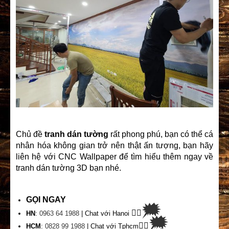
Chủ đề
tranh dán tường
rất phong phú, bạn có thể cá
nhân hóa không gian trở nên thật ấn tượng, bạn hãy
liên hệ với CNC Wallpaper để tìm hiểu thêm ngay về
tranh dán tường 3D bạn nhé.
GỌI NGAY
🗯
👉🏽
HN
:
0963 64 1988
| Chat
với Hanoi
🗯
👉🏽
HCM
:
0828 99 1988
| Chat với Tphcm