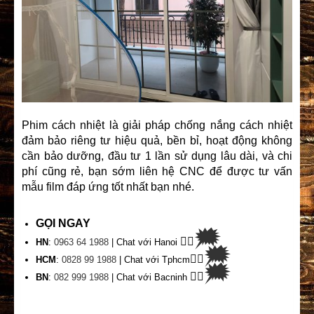
Phim cách nhiệt là giải pháp chống nắng cách nhiệt
đảm bảo riêng tư hiệu quả, bền bỉ, hoạt động không
cần bảo dưỡng, đầu tư 1 lần sử dụng lâu dài, và chi
phí cũng rẻ, bạn sớm liên hệ CNC để được tư vấn
mẫu film đáp ứng tốt nhất bạn nhé.
GỌI NGAY
🗯
👉🏽
HN
:
0963 64 1988
| Chat
với Hanoi
🗯
👉🏽
HCM
:
0828 99 1988
| Chat với Tphcm
🗯
👉🏽
BN
:
082 999 1988
| Chat với Bacninh