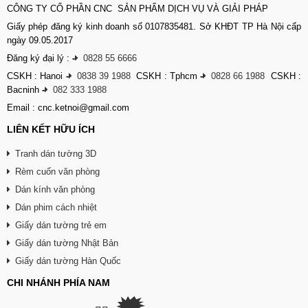
CÔNG TY CỔ PHẦN CNC SẢN PHẨM DỊCH VỤ VÀ GIẢI PHÁP
Giấy phép đăng ký kinh doanh số 0107835481. Sở KHĐT TP Hà Nội cấp
ngày 09.05.2017
Đăng ký đại lý :
-
0828 55 6666
CSKH : Hanoi
-
0838 39 1988
CSKH : Tphcm
-
0828 66 1988
CSKH :
Bacninh
-
082 333 1988
Email : cnc.ketnoi@gmail.com
LIÊN KẾT HỮU ÍCH
Tranh dán tường 3D
Rèm cuốn văn phòng
Dán kính văn phòng
Dán phim cách nhiệt
Giấy dán tường trẻ em
Giấy dán tường Nhật Bản
Giấy dán tường Hàn Quốc
CHI NHÁNH PHÍA NAM
🗯