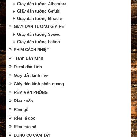
Giấy dán tường Alhambra
Giấy dán tường Gefuhl
Giấy dán tường Miracle
GIẤY DÁN TƯỜNG GIÁ RẺ
Giấy dán tường Sweed
Giấy dán tường Italino
PHIM CÁCH NHIỆT
Tranh Dán Kính
Decal dán kính
Giấy dán kính mờ
Giấy dán kính phản quang
RÈM VĂN PHÒNG
Rèm cuốn
Rèm gỗ
Rèm lá dọc
Rèm cửa sổ
DỤNG CỤ CẦM TAY