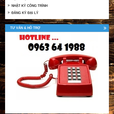
NHẬT KÝ CÔNG TRÌNH
ĐĂNG KÝ ĐẠI LÝ
TƯ VẤN & HỖ TRỢ