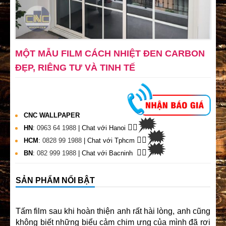
MỘT MẪU FILM CÁCH NHIỆT ĐEN CARBON
ĐẸP, RIÊNG TƯ VÀ TINH TẾ
CNC WALLPAPER
🗯
👉🏽
HN
:
0963 64 1988
| Chat
với Hanoi
🗯
👉🏽
HCM
:
0828 99 1988
| Chat với Tphcm
🗯
👉🏽
BN
:
082 999 1988
| Chat với Bacninh
SẢN PHẨM NỔI BẬT
Tấm film sau khi hoàn thiện anh rất hài lòng, anh cũng
không biết những biểu cảm chim ưng của mình đã rơi