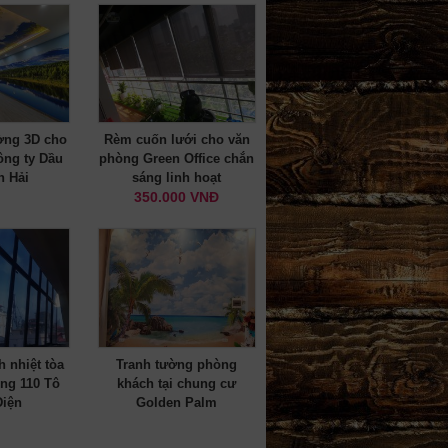
ờng 3D cho
Rèm cuốn lưới cho văn
ông ty Dầu
phòng Green Office chắn
n Hải
sáng linh hoạt
350.000 VNĐ
h nhiệt tòa
Tranh tường phòng
ng 110 Tô
khách tại chung cư
Diện
Golden Palm