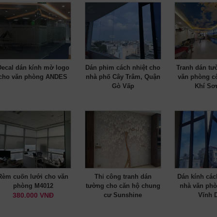
Decal dán kính mờ logo
Dán phim cách nhiệt cho
Tranh dán tư
cho văn phòng ANDES
nhà phố Cây Trâm, Quận
văn phòng c
Gò Vấp
Khí Sơ
Rèm cuốn lưới cho văn
Thi công tranh dán
Dán kính các
phòng M4012
tường cho căn hộ chung
nhà văn phò
380.000 VNĐ
cư Sunshine
Vĩnh 