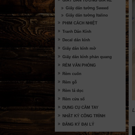
GIẤY DÁN TƯỜNG GIÁ RẺ
Giấy dán tường Sweed
Giấy dán tường Italino
PHIM CÁCH NHIỆT
Tranh Dán Kính
Decal dán kính
Giấy dán kính mờ
Giấy dán kính phản quang
RÈM VĂN PHÒNG
Rèm cuốn
Rèm gỗ
Rèm lá dọc
Rèm cửa sổ
DỤNG CỤ CẦM TAY
L
NHẬT KÝ CÔNG TRÌNH
ĐĂNG KÝ ĐẠI LÝ