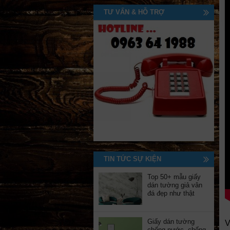
TƯ VẤN & HỖ TRỢ
TIN TỨC SỰ KIỆN
Top 50+ mẫu giấy
dán tường giả vân
đá đẹp như thật
Giấy dán tường
V
chống nước, chống