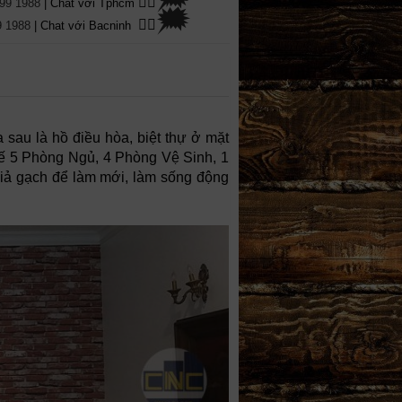
👉🏽
99 1988
| Chat với Tphcm
🗯
👉🏽
9 1988
| Chat với Bacninh
au là hồ điều hòa, biệt thự ở mặt
kế 5 Phòng Ngủ, 4 Phòng Vệ Sinh, 1
giả gạch để làm mới, làm sống động