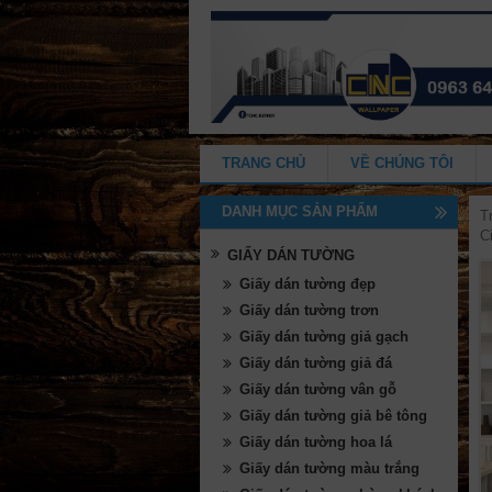
TRANG CHỦ
VỀ CHÚNG TÔI
DANH MỤC SẢN PHẨM
T
C
GIẤY DÁN TƯỜNG
Giấy dán tường đẹp
Giấy dán tường trơn
Giấy dán tường giả gạch
Giấy dán tường giả đá
Giấy dán tường vân gỗ
Giấy dán tường giả bê tông
Giấy dán tường hoa lá
Giấy dán tường màu trắng