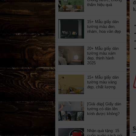
đ
thấm hiệu quả
l
15+ Mẫu giấy dán
tường màu đen,
nhám, hoa văn đẹp
20+ Mẫu giấy dán
tường màu xám
đẹp, thịnh hành
2025
15+ Mẫu giấy dán
tường màu vàng
đẹp, chất lượng
[Giải đáp] Giấy dán
tường có dán lên
kính được không?
S
Nhận quà tặng: 15
cuốn audio sách nói