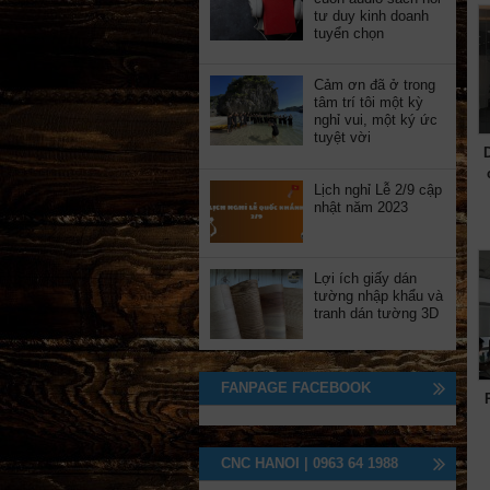
tư duy kinh doanh
tuyển chọn
Cảm ơn đã ở trong
tâm trí tôi một kỳ
nghỉ vui, một ký ức
tuyệt vời
Lịch nghỉ Lễ 2/9 cập
nhật năm 2023
Lợi ích giấy dán
tường nhập khẩu và
tranh dán tường 3D
FANPAGE FACEBOOK
CNC HANOI | 0963 64 1988