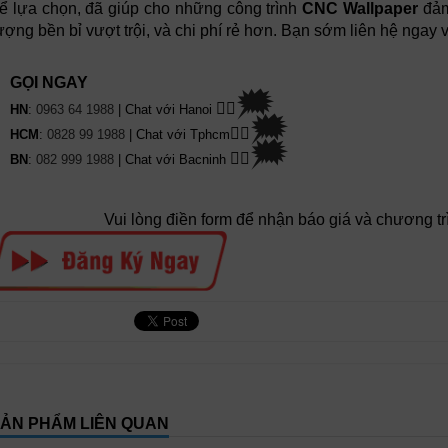
ể lựa chọn, đã giúp cho những công trình
CNC Wallpaper
đảm 
ượng bền bỉ vượt trội, và chi phí rẻ hơn. Bạn sớm liên hệ ngay
GỌI NGAY
🗯
👉🏽
HN
:
0963 64 1988
| Chat
với Hanoi
🗯
👉🏽
HCM
:
0828 99 1988
| Chat với Tphcm
🗯
👉🏽
BN
:
082 999 1988
| Chat với Bacninh
Vui lòng điền form để nhận báo giá và chương tr
ẢN PHẨM LIÊN QUAN