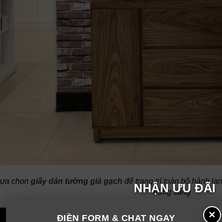
ựa chọn
giấy dán tường giả gạch
để trang trí toàn bộ hành l
NHẬN ƯU ĐÃI
bừng sáng
✕
ĐIỀN FORM & CHAT NGAY