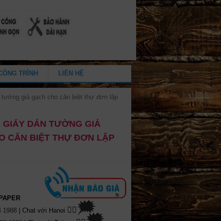
CÔNG TRÌNH
LIÊN HỆ
 tường giả gạch cho căn biệt thự đơn lập
 GIẤY DÁN TƯỜNG GIẢ
O CĂN BIỆT THỰ ĐƠN LẬP
PAPER
🗯
👉🏽
4 1988
| Chat
với Hanoi
🗯