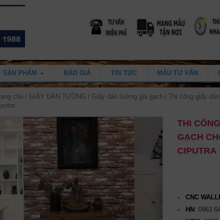
SẢN PHẨM
BÁO GIÁ
TIN TỨC
MẪU TƯ VẤN
rang chủ
/
GIẤY DÁN TƯỜNG
/
Giấy dán tường giả gạch
/ Thi công giấy dán
iputra
THI CÔNG
GẠCH CH
CIPUTRA
CNC WALL
HN
:
0963 6