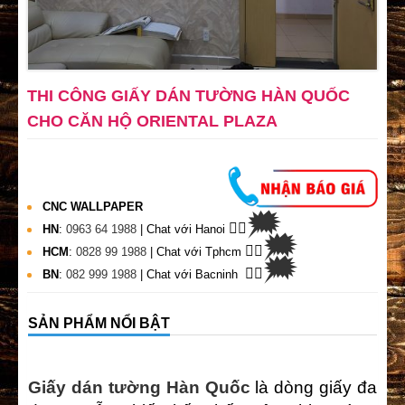
THI CÔNG GIẤY DÁN TƯỜNG HÀN QUỐC
CHO CĂN HỘ ORIENTAL PLAZA
CNC WALLPAPER
🗯
👉🏽
HN
:
0963 64 1988
| Chat
với Hanoi
🗯
👉🏽
HCM
:
0828 99 1988
| Chat với Tphcm
🗯
👉🏽
BN
:
082 999 1988
| Chat với Bacninh
SẢN PHẨM NỔI BẬT
Giấy dán tường Hàn Quốc
là dòng giấy đa