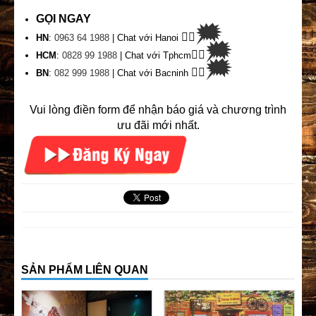
GỌI NGAY
🗯
👉🏽
HN
:
0963 64 1988
| Chat
với Hanoi
🗯
👉🏽
HCM
:
0828 99 1988
| Chat với Tphcm
🗯
👉🏽
BN
:
082 999 1988
| Chat với Bacninh
Vui lòng điền form để nhận báo giá và chương trình
ưu đãi mới nhất.
SẢN PHẨM LIÊN QUAN