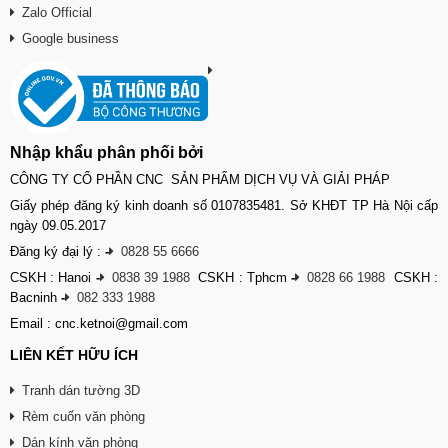
Zalo Official
Google business
Nhập khẩu phân phối bởi
CÔNG TY CỔ PHẦN CNC SẢN PHẨM DỊCH VỤ VÀ GIẢI PHÁP
Giấy phép đăng ký kinh doanh số 0107835481. Sở KHĐT TP Hà Nội cấp
ngày 09.05.2017
Đăng ký đại lý :
-
0828 55 6666
CSKH : Hanoi
-
0838 39 1988
CSKH : Tphcm
-
0828 66 1988
CSKH :
Bacninh
-
082 333 1988
Email : cnc.ketnoi@gmail.com
LIÊN KẾT HỮU ÍCH
Tranh dán tường 3D
Rèm cuốn văn phòng
Dán kính văn phòng