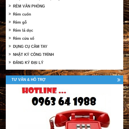
RÈM VĂN PHÒNG
Rèm cuốn
Rèm gỗ
Rèm lá dọc
Rèm cửa sổ
DỤNG CỤ CẦM TAY
NHẬT KÝ CÔNG TRÌNH
ĐĂNG KÝ ĐẠI LÝ
TƯ VẤN & HỖ TRỢ