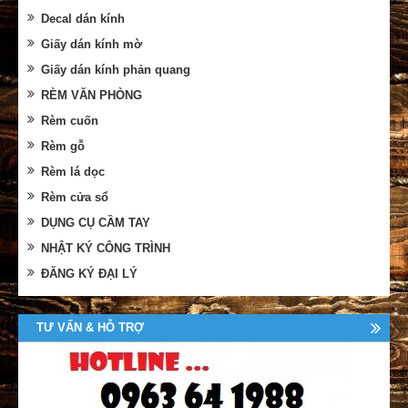
Decal dán kính
Giấy dán kính mờ
Giấy dán kính phản quang
RÈM VĂN PHÒNG
Rèm cuốn
Rèm gỗ
Rèm lá dọc
Rèm cửa sổ
DỤNG CỤ CẦM TAY
NHẬT KÝ CÔNG TRÌNH
ĐĂNG KÝ ĐẠI LÝ
TƯ VẤN & HỖ TRỢ