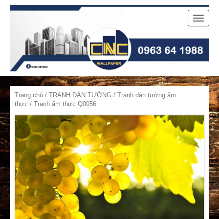
Toggle
naviga
Trang chủ
/
TRANH DÁN TƯỜNG
/
Tranh dán tường ẩm
thực
/ Tranh ẩm thực Q0056