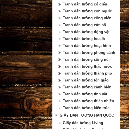
Tranh dán tường cổ điển
Tranh dán tường con người
Tranh dán tường công viên
Tranh dán tường cửa sổ
Tranh dán tường động vật
Tranh dán tường hoa lá
Tranh dán tường hoạt hình
Tranh dán tường phong cảnh
Tranh dán tường sông núi
Tranh dán tường thác nước
Tranh dán tường thành phố
Tranh dán tường tôn giáo
Tranh dán tường cảnh biển
Tranh dán tường tĩnh vật
Tranh dán tường thiên nhiên
Tranh dán tường kiến trúc
GIẤY DÁN TƯỜNG HÀN QUỐC
Giấy dán tường Living