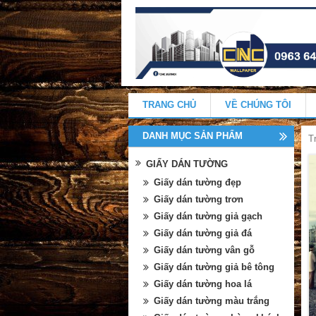
TRANG CHỦ
VỀ CHÚNG TÔI
DANH MỤC SẢN PHẨM
T
GIẤY DÁN TƯỜNG
Giấy dán tường đẹp
Giấy dán tường trơn
Giấy dán tường giả gạch
Giấy dán tường giả đá
Giấy dán tường vân gỗ
Giấy dán tường giả bê tông
Giấy dán tường hoa lá
Giấy dán tường màu trắng