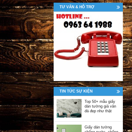
TƯ VẤN & HỖ TRỢ
TIN TỨC SỰ KIỆN
Top 50+ mẫu giấy
dán tường giả vân
đá đẹp như thật
Giấy dán tường
chống nước, chống