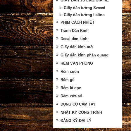
GIẤY DÁN TƯỜNG GIÁ RẺ
Giấy dán tường Sweed
Giấy dán tường Italino
PHIM CÁCH NHIỆT
Tranh Dán Kính
Decal dán kính
Giấy dán kính mờ
Giấy dán kính phản quang
RÈM VĂN PHÒNG
Rèm cuốn
Rèm gỗ
Rèm lá dọc
Rèm cửa sổ
DỤNG CỤ CẦM TAY
NHẬT KÝ CÔNG TRÌNH
ĐĂNG KÝ ĐẠI LÝ