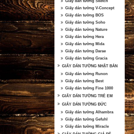
Giấy dán tường Sketch
Giấy dán tường V-Concept
Giấy dán tường BOS
Giấy dán tường Soho
Giấy dán tường Nature
Giấy dán tường Hera
Giấy dán tường Mida
Giấy dán tường Darae
Giấy dán tường Gracia
GIẤY DÁN TƯỜNG NHẬT BẢN
Giấy dán tường Runon
Giấy dán tường Best
Giấy dán tường Fine 1000
GIẤY DÁN TƯỜNG TRẺ EM
GIẤY DÁN TƯỜNG ĐỨC
Giấy dán tường Alhambra
Giấy dán tường Gefuhl
Giấy dán tường Miracle