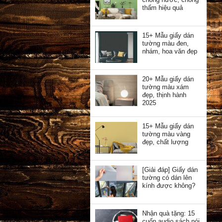
thấm hiệu quả
15+ Mẫu giấy dán
tường màu đen,
nhám, hoa văn đẹp
20+ Mẫu giấy dán
tường màu xám
đẹp, thịnh hành
2025
15+ Mẫu giấy dán
tường màu vàng
đẹp, chất lượng
[Giải đáp] Giấy dán
tường có dán lên
kính được không?
Nhận quà tặng: 15
cuốn audio sách nói