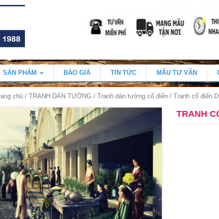
SẢN PHẨM
BÁO GIÁ
TIN TỨC
MẪU TƯ VẤN
rang chủ
/
TRANH DÁN TƯỜNG
/
Tranh dán tường cổ điển
/ Tranh cổ điển 
TRANH CỔ