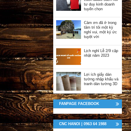
tư duy kinh doanh
tuyển chọn
Cảm ơn đã ở trong
tâm trí tôi một kỳ
nghỉ vui, một ký ức
tuyệt vời
Lịch nghỉ Lễ 2/9 cập
nhật năm 2023
Lợi ích giấy dán
tường nhập khẩu và
tranh dán tường 3D
FANPAGE FACEBOOK
CNC HANOI | 0963 64 1988