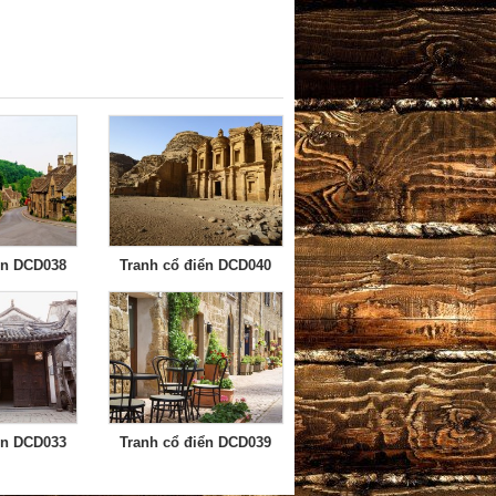
ển DCD038
Tranh cổ điển DCD040
ển DCD033
Tranh cổ điển DCD039