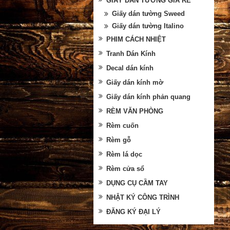
GIẤY DÁN TƯỜNG GIÁ RẺ
Giấy dán tường Sweed
Giấy dán tường Italino
PHIM CÁCH NHIỆT
Tranh Dán Kính
Decal dán kính
Giấy dán kính mờ
Giấy dán kính phản quang
RÈM VĂN PHÒNG
Rèm cuốn
Rèm gỗ
Rèm lá dọc
Rèm cửa sổ
DỤNG CỤ CẦM TAY
NHẬT KÝ CÔNG TRÌNH
ĐĂNG KÝ ĐẠI LÝ