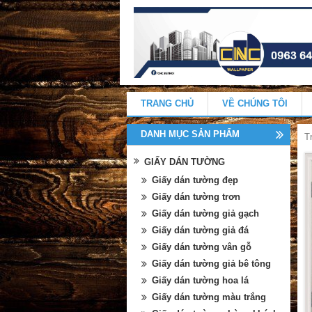
TRANG CHỦ
VỀ CHÚNG TÔI
DANH MỤC SẢN PHẨM
T
GIẤY DÁN TƯỜNG
Giấy dán tường đẹp
Giấy dán tường trơn
Giấy dán tường giả gạch
Giấy dán tường giả đá
Giấy dán tường vân gỗ
Giấy dán tường giả bê tông
Giấy dán tường hoa lá
Giấy dán tường màu trắng