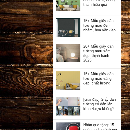
thấm hiệu quả
15+ Mẫu giấy dán
tường màu đen,
nhám, hoa văn đẹp
20+ Mẫu giấy dán
tường màu xám
đẹp, thịnh hành
2025
15+ Mẫu giấy dán
tường màu vàng
đẹp, chất lượng
[Giải đáp] Giấy dán
tường có dán lên
kính được không?
Nhận quà tặng: 15
cuốn audio sách nói