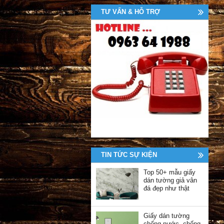
TƯ VẤN & HỖ TRỢ
TIN TỨC SỰ KIỆN
Top 50+ mẫu giấy
dán tường giả vân
đá đẹp như thật
Giấy dán tường
chống nước, chống