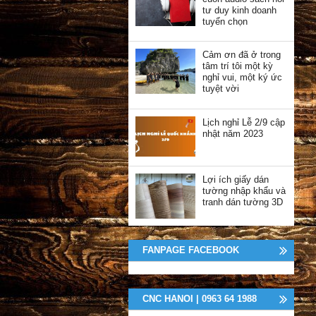
tư duy kinh doanh
tuyển chọn
Cảm ơn đã ở trong
tâm trí tôi một kỳ
nghỉ vui, một ký ức
tuyệt vời
Lịch nghỉ Lễ 2/9 cập
nhật năm 2023
Lợi ích giấy dán
tường nhập khẩu và
tranh dán tường 3D
FANPAGE FACEBOOK
CNC HANOI | 0963 64 1988