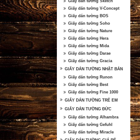
Giấy dán tường Sketch
Giấy dán tường V-Concept
Giấy dán tường BOS
Giấy dán tường Soho
Giấy dán tường Nature
Giấy dán tường Hera
Giấy dán tường Mida
Giấy dán tường Darae
Giấy dán tường Gracia
GIẤY DÁN TƯỜNG NHẬT BẢN
Giấy dán tường Runon
Giấy dán tường Best
Giấy dán tường Fine 1000
GIẤY DÁN TƯỜNG TRẺ EM
GIẤY DÁN TƯỜNG ĐỨC
Giấy dán tường Alhambra
Giấy dán tường Gefuhl
Giấy dán tường Miracle