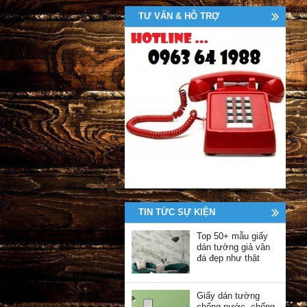
TƯ VẤN & HỖ TRỢ
TIN TỨC SỰ KIỆN
Top 50+ mẫu giấy
dán tường giả vân
đá đẹp như thật
Giấy dán tường
chống nước, chống