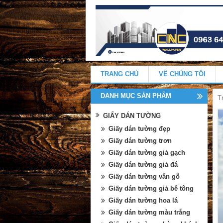
TRANG CHỦ
VỀ CHÚNG TÔI
DANH MỤC SẢN PHẨM
T
GIẤY DÁN TƯỜNG
Giấy dán tường đẹp
Giấy dán tường trơn
Giấy dán tường giả gạch
Giấy dán tường giả đá
Giấy dán tường vân gỗ
Giấy dán tường giả bê tông
Giấy dán tường hoa lá
Giấy dán tường màu trắng