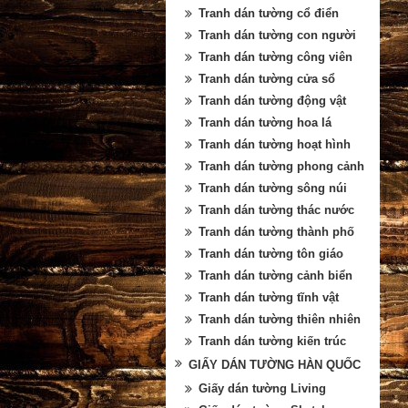
Tranh dán tường cổ điển
Tranh dán tường con người
Tranh dán tường công viên
Tranh dán tường cửa sổ
Tranh dán tường động vật
Tranh dán tường hoa lá
Tranh dán tường hoạt hình
Tranh dán tường phong cảnh
Tranh dán tường sông núi
Tranh dán tường thác nước
Tranh dán tường thành phố
Tranh dán tường tôn giáo
Tranh dán tường cảnh biển
Tranh dán tường tĩnh vật
Tranh dán tường thiên nhiên
Tranh dán tường kiến trúc
GIẤY DÁN TƯỜNG HÀN QUỐC
Giấy dán tường Living