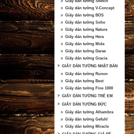
Giấy dán tường Sketch
Giấy dán tường V-Concept
Giấy dán tường BOS
Giấy dán tường Soho
Giấy dán tường Nature
Giấy dán tường Hera
Giấy dán tường Mida
Giấy dán tường Darae
Giấy dán tường Gracia
GIẤY DÁN TƯỜNG NHẬT BẢN
Giấy dán tường Runon
Giấy dán tường Best
Giấy dán tường Fine 1000
GIẤY DÁN TƯỜNG TRẺ EM
GIẤY DÁN TƯỜNG ĐỨC
Giấy dán tường Alhambra
Giấy dán tường Gefuhl
Giấy dán tường Miracle