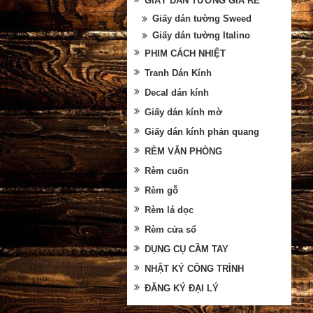
GIẤY DÁN TƯỜNG GIÁ RẺ
Giấy dán tường Sweed
Giấy dán tường Italino
PHIM CÁCH NHIỆT
Tranh Dán Kính
Decal dán kính
Giấy dán kính mờ
Giấy dán kính phản quang
RÈM VĂN PHÒNG
Rèm cuốn
Rèm gỗ
Rèm lá dọc
Rèm cửa sổ
DỤNG CỤ CẦM TAY
NHẬT KÝ CÔNG TRÌNH
ĐĂNG KÝ ĐẠI LÝ