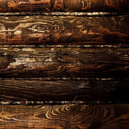
NHẬN ƯU ĐÃI
✕
ĐIỀN FORM & CHAT NGAY