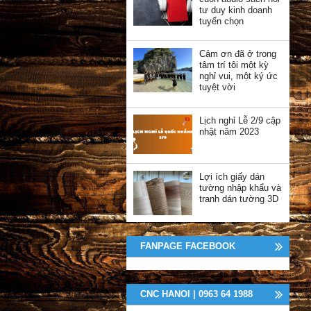
tư duy kinh doanh
tuyển chọn
Cảm ơn đã ở trong
tâm trí tôi một kỳ
nghỉ vui, một ký ức
tuyệt vời
Lịch nghỉ Lễ 2/9 cập
nhật năm 2023
Lợi ích giấy dán
tường nhập khẩu và
tranh dán tường 3D
FANPAGE FACEBOOK
CNC HANOI | 0963 64 1988