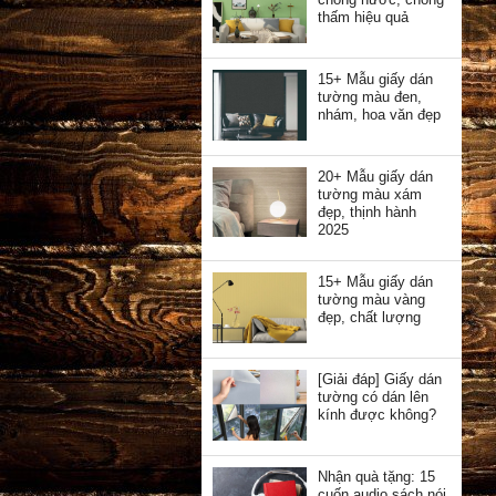
thấm hiệu quả
15+ Mẫu giấy dán
tường màu đen,
nhám, hoa văn đẹp
20+ Mẫu giấy dán
tường màu xám
đẹp, thịnh hành
2025
15+ Mẫu giấy dán
tường màu vàng
đẹp, chất lượng
[Giải đáp] Giấy dán
tường có dán lên
kính được không?
Nhận quà tặng: 15
cuốn audio sách nói