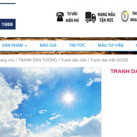
SẢN PHẨM
BÁO GIÁ
TIN TỨC
MẪU TƯ VẤN
rang chủ
/
TRANH DÁN TƯỜNG
/
Tranh dán trần
/ Tranh dán trần A0335
TRANH D