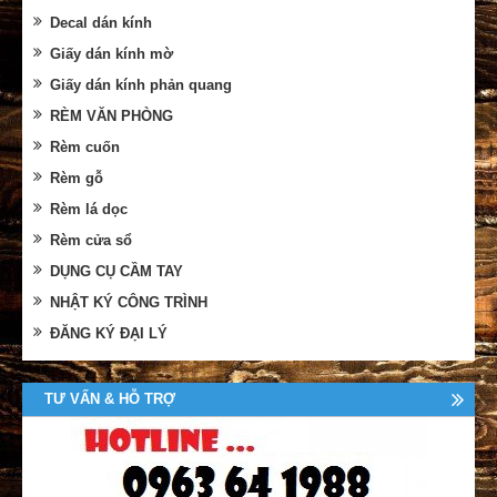
Decal dán kính
Giấy dán kính mờ
Giấy dán kính phản quang
RÈM VĂN PHÒNG
Rèm cuốn
Rèm gỗ
Rèm lá dọc
Rèm cửa sổ
DỤNG CỤ CẦM TAY
NHẬT KÝ CÔNG TRÌNH
ĐĂNG KÝ ĐẠI LÝ
TƯ VẤN & HỖ TRỢ