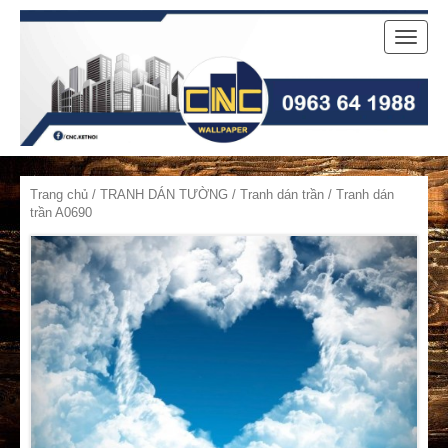
Toggle
naviga
Trang chủ
/
TRANH DÁN TƯỜNG
/
Tranh dán trần
/ Tranh dán
trần A0690