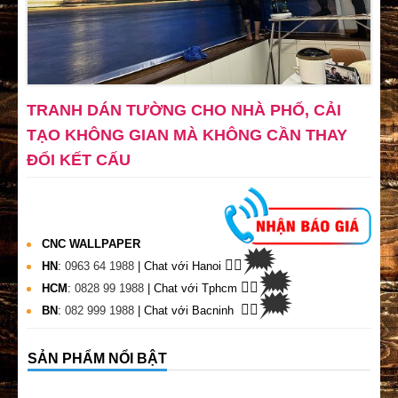
TRANH DÁN TƯỜNG CHO NHÀ PHỐ, CẢI
TẠO KHÔNG GIAN MÀ KHÔNG CẦN THAY
ĐỔI KẾT CẤU
CNC WALLPAPER
🗯
👉🏽
HN
:
0963 64 1988
| Chat
với Hanoi
🗯
👉🏽
HCM
:
0828 99 1988
| Chat với Tphcm
🗯
👉🏽
BN
:
082 999 1988
| Chat với Bacninh
SẢN PHẨM NỔI BẬT