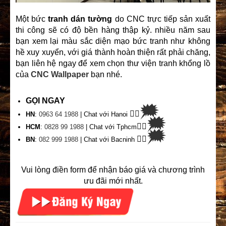
Một bức
tranh dán tường
do CNC trực tiếp sản xuất
thi công sẽ có độ bền hàng thập kỷ. nhiều năm sau
bạn xem lại màu sắc diện mạo bức tranh như không
hề xuy xuyển, với giá thành hoàn thiện rất phải chăng,
bạn liên hệ ngay để xem chọn thư viện tranh khổng lồ
của
CNC Wallpaper
bạn nhé.
GỌI NGAY
🗯
👉🏽
HN
:
0963 64 1988
| Chat
với Hanoi
🗯
👉🏽
HCM
:
0828 99 1988
| Chat với Tphcm
🗯
👉🏽
BN
:
082 999 1988
| Chat với Bacninh
Vui lòng điền form để nhận báo giá và chương trình
ưu đãi mới nhất.