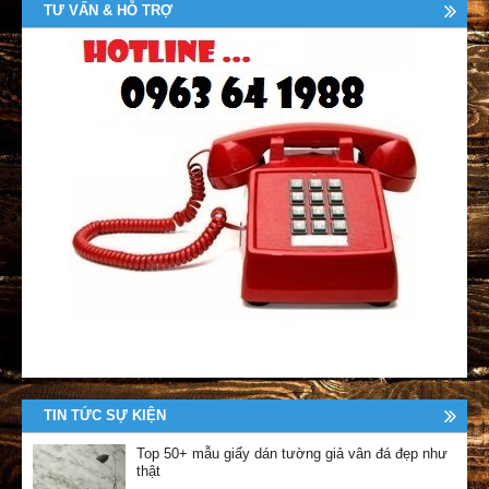
TƯ VẤN & HỖ TRỢ
TIN TỨC SỰ KIỆN
Top 50+ mẫu giấy dán tường giả vân đá đẹp như
thật