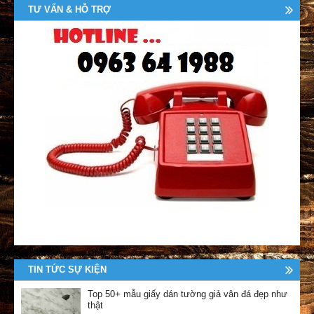
TƯ VẤN & HỖ TRỢ
TIN TỨC SỰ KIỆN
Top 50+ mẫu giấy dán tường giả vân đá đẹp như
thật