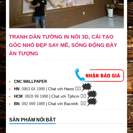
TRANH DÁN TƯỜNG IN NỔI 3D, CẢI TẠO
GÓC NHỎ ĐẸP SAY MÊ, SỐNG ĐỘNG ĐẦY
ẤN TƯỢNG
CNC WALLPAPER
🗯
👉🏽
HN
:
0963 64 1988
| Chat
với Hanoi
🗯
👉🏽
HCM
:
0828 99 1988
| Chat với Tphcm
🗯
👉🏽
BN
:
082 999 1988
| Chat với Bacninh
SẢN PHẨM NỔI BẬT