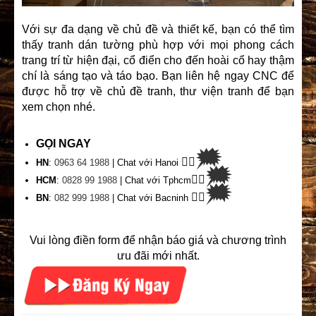
Với sự đa dạng về chủ đề và thiết kế, bạn có thể tìm
thấy tranh dán tường phù hợp với mọi phong cách
trang trí từ hiện đại, cổ điển cho đến hoài cổ hay thậm
chí là sáng tạo và táo bạo. Bạn liên hệ ngay CNC để
được hỗ trợ về chủ đề tranh, thư viện tranh để bạn
xem chọn nhé.
GỌI NGAY
🗯
👉🏽
HN
:
0963 64 1988
| Chat
với Hanoi
🗯
👉🏽
HCM
:
0828 99 1988
| Chat với Tphcm
🗯
👉🏽
BN
:
082 999 1988
| Chat với Bacninh
Vui lòng điền form để nhận báo giá và chương trình
ưu đãi mới nhất.