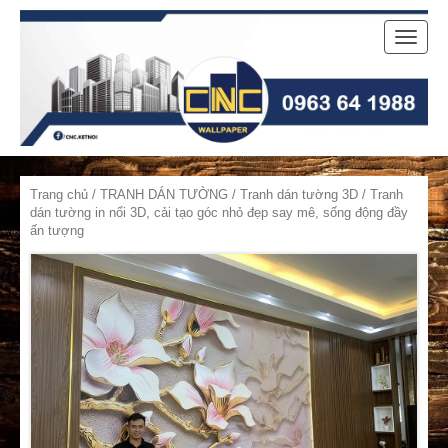
Toggle
naviga
Trang chủ
/
TRANH DÁN TƯỜNG
/
Tranh dán tường 3D
/ Tranh
dán tường in nổi 3D, cải tạo góc nhỏ đẹp say mê, sống động đầy
ấn tượng